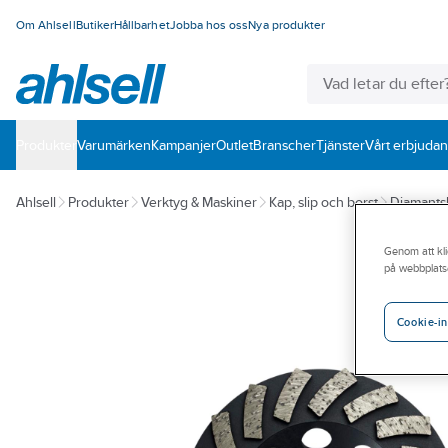
Om Ahlsell
Butiker
Hållbarhet
Jobba hos oss
Nya produkter
Produkter
Varumärken
Kampanjer
Outlet
Branscher
Tjänster
Vårt erbjuda
Ahlsell
Produkter
Verktyg & Maskiner
Kap, slip och borst
Diamantsli
Genom att kli
på webbplats
Cookie-in