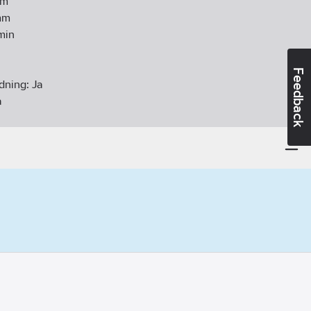
m
m
min
Feedback
ndning:
Ja
a