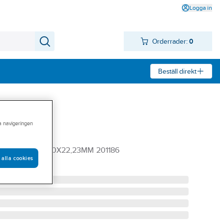
Logga in
Orderrader:
0
Beställ direkt
ra navigeringen
k Ironside
RONSIDE 125X5,0X22,23MM 201186
 alla cookies