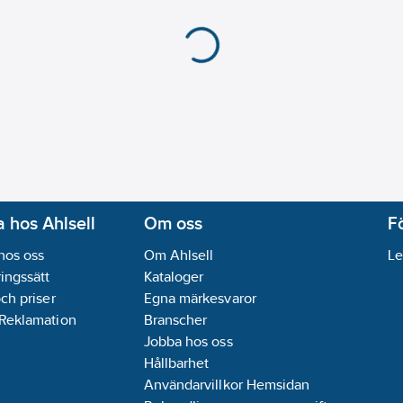
 hos Ahlsell
Om oss
F
hos oss
Om Ahlsell
Le
ingssätt
Kataloger
och priser
Egna märkesvaror
 Reklamation
Branscher
Jobba hos oss
Hållbarhet
Användarvillkor Hemsidan