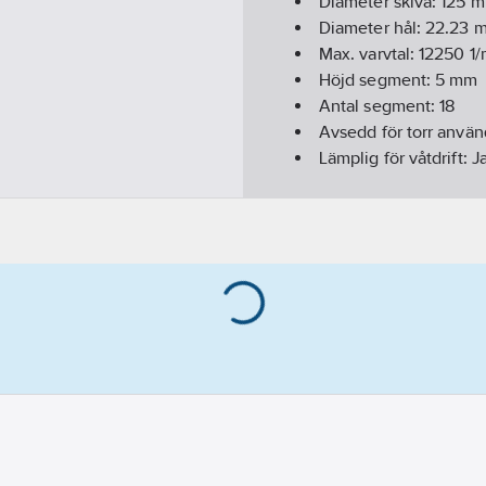
Diameter skiva:
125
m
Diameter hål:
22.23
m
Max. varvtal:
12250
1/
Höjd segment:
5
mm
Antal segment:
18
Avsedd för torr anvä
Lämplig för våtdrift:
J