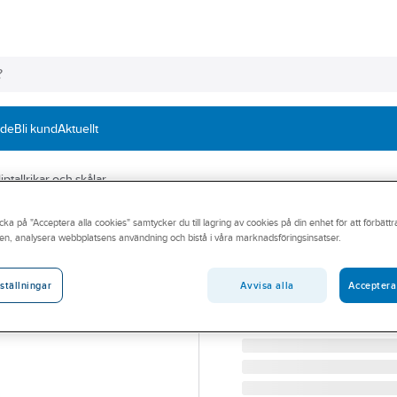
nde
Bli kund
Aktuellt
ptallrikar och skålar
cka på "Acceptera alla cookies" samtycker du till lagring av cookies på din enhet för att förbätt
IRONSIDE
en, analysera webbplatsens användning och bistå i våra marknadsföringsinsatser.
Diamantsliptallri
DIAMANTSLIPTALLRIK I
Avvisa alla
Acceptera
ställningar
Artikelnummer:
494642
Lev. artikelnr:
201186