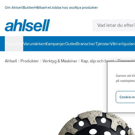
Om Ahlsell
Butiker
Hållbarhet
Jobba hos oss
Nya produkter
Produkter
Varumärken
Kampanjer
Outlet
Branscher
Tjänster
Vårt erbjuda
Ahlsell
Produkter
Verktyg & Maskiner
Kap, slip och borst
Diamantsli
Genom att kli
på webbplats
Cookie-in