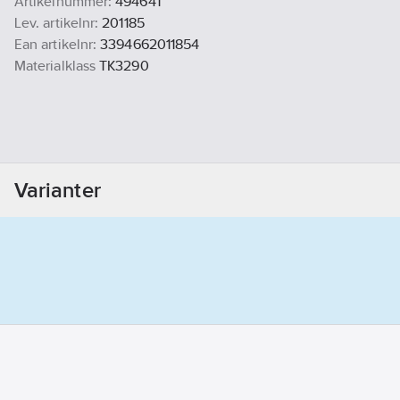
Artikelnummer:
494641
Lev. artikelnr:
201185
Ean artikelnr:
3394662011854
Materialklass
TK3290
Varianter