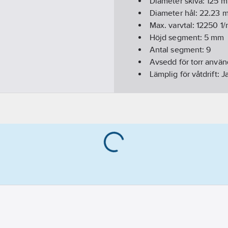
Diameter skiva:
125
m
Diameter hål:
22.23
m
Max. varvtal:
12250
1/
Höjd segment:
5
mm
Antal segment:
9
Avsedd för torr anvä
Lämplig för våtdrift:
J