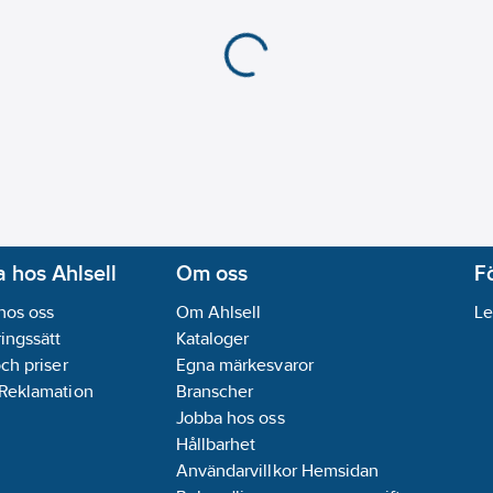
 hos Ahlsell
Om oss
F
hos oss
Om Ahlsell
Le
ingssätt
Kataloger
och priser
Egna märkesvaror
 Reklamation
Branscher
Jobba hos oss
Hållbarhet
Användarvillkor Hemsidan