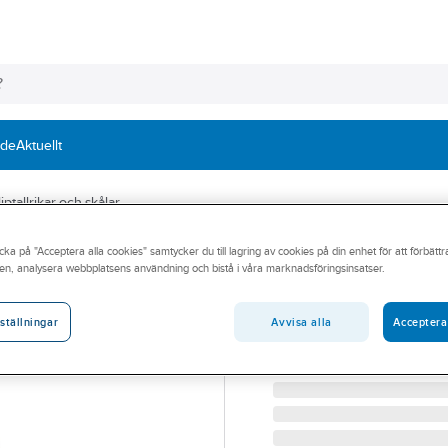
nde
Aktuellt
ptallrikar och skålar
cka på "Acceptera alla cookies" samtycker du till lagring av cookies på din enhet för att förbätt
IRONSIDE
en, analysera webbplatsens användning och bistå i våra marknadsföringsinsatser.
Diamantsliptallr
DIAMANTSLIPTALLRIK I
Avvisa alla
Acceptera
ställningar
Artikelnummer:
494641
Lev. artikelnr:
201185