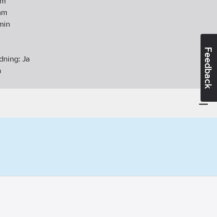
m
m
min
Feedback
ndning:
Ja
a