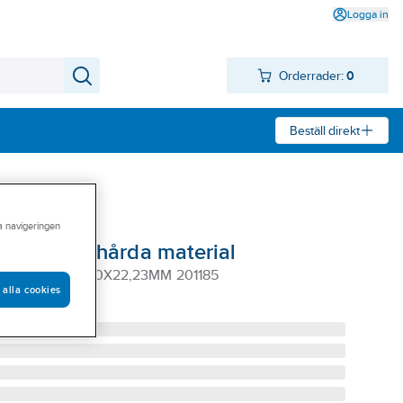
Logga in
Orderrader:
0
Beställ direkt
ra navigeringen
ik Ironside hårda material
RONSIDE 125X5,0X22,23MM 201185
 alla cookies