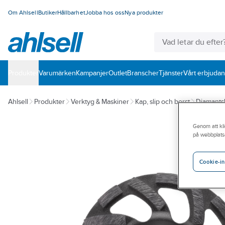
Om Ahlsell
Butiker
Hållbarhet
Jobba hos oss
Nya produkter
Produkter
Varumärken
Kampanjer
Outlet
Branscher
Tjänster
Vårt erbjuda
Ahlsell
Produkter
Verktyg & Maskiner
Kap, slip och borst
Diamantsli
Genom att kli
på webbplats
Cookie-in