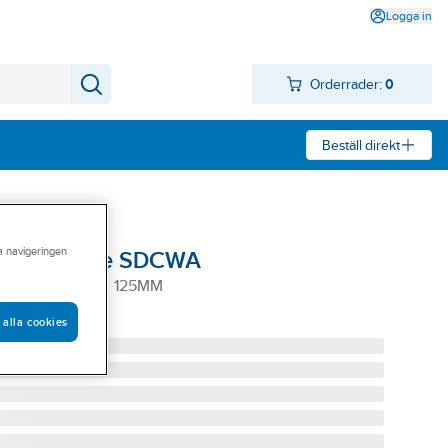
Logga in
Orderrader:
0
Beställ direkt
ra navigeringen
l Milwaukee SDCWA
WAUKEE SDCWA 125MM
 alla cookies