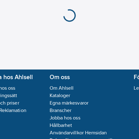
 hos Ahlsell
Om oss
F
hos oss
Om Ahlsell
Le
ingssätt
Kataloger
och priser
Egna märkesvaror
 Reklamation
Branscher
Jobba hos oss
Hållbarhet
Användarvillkor Hemsidan