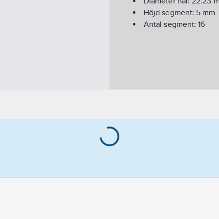
Diameter hål:
22.23
m
Höjd segment:
5
mm
Antal segment:
16