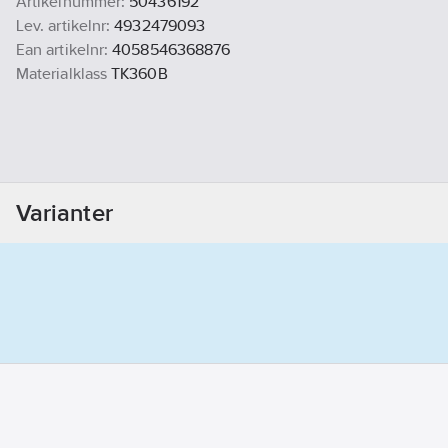
Artikelnummer:
50436192
Lev. artikelnr:
4932479093
Ean artikelnr:
4058546368876
Materialklass
TK360B
Varianter