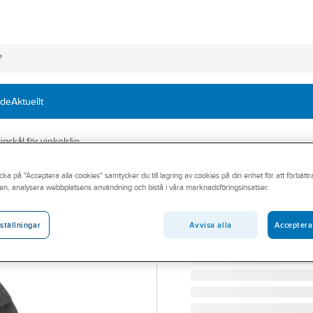
nde
Aktuellt
pskål för vinkelslip
cka på "Acceptera alla cookies" samtycker du till lagring av cookies på din enhet för att förbätt
Diamantslipskå
en, analysera webbplatsens användning och bistå i våra marknadsföringsinsatser.
DIAMANTSLIPSKÅL MIL
Artikelnummer:
50436192
Avvisa alla
Acceptera
ställningar
Lev. artikelnr:
4932479093