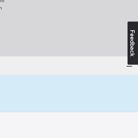
m
m
Feedback