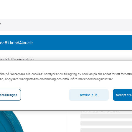
nde
Bli kund
Aktuellt
pskål för vinkelslip
cka på "Acceptera alla cookies" samtycker du till lagring av cookies på din enhet för att förbätt
TYROLIT
en, analysera webbplatsens användning och bistå i våra marknadsföringsinsatser.
Diamantslipskål 
Universal
Avvisa alla
Acceptera
ställningar
DIAMANTSKÅL TYROLIT 
Artikelnummer:
307938
Lev. artikelnr:
494333