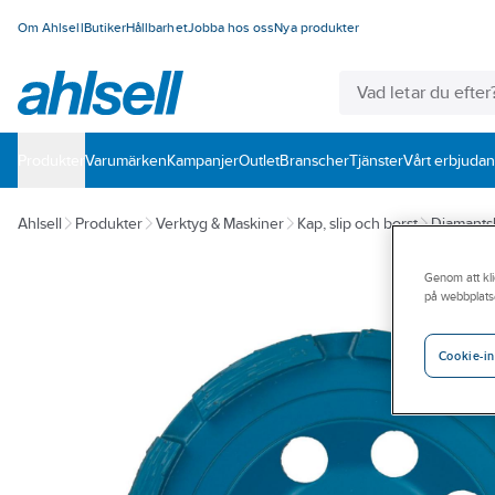
Om Ahlsell
Butiker
Hållbarhet
Jobba hos oss
Nya produkter
Produkter
Varumärken
Kampanjer
Outlet
Branscher
Tjänster
Vårt erbjuda
Ahlsell
Produkter
Verktyg & Maskiner
Kap, slip och borst
Diamantsli
Genom att kli
på webbplats
Cookie-in