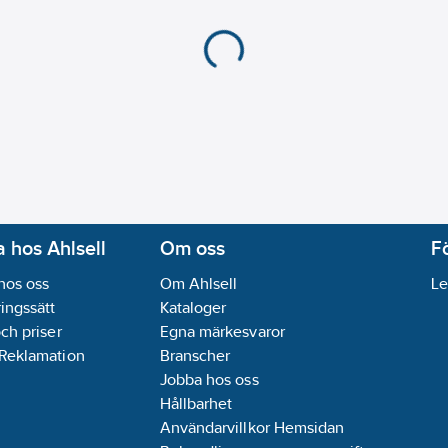
 hos Ahlsell
Om oss
F
hos oss
Om Ahlsell
Le
ingssätt
Kataloger
och priser
Egna märkesvaror
 Reklamation
Branscher
Jobba hos oss
Hållbarhet
Användarvillkor Hemsidan