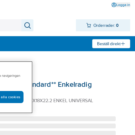
Logga in
Orderrader:
0
Beställ direkt
ra navigeringen
Tyrolit Standard** Enkelradig
 alla cookies
STANDARD 100X18X22.2 ENKEL UNIVERSAL