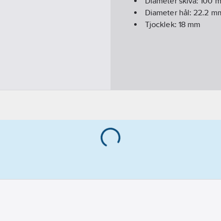
Diameter skiva:
100
m
Diameter hål:
22.2
m
Tjocklek:
18
mm