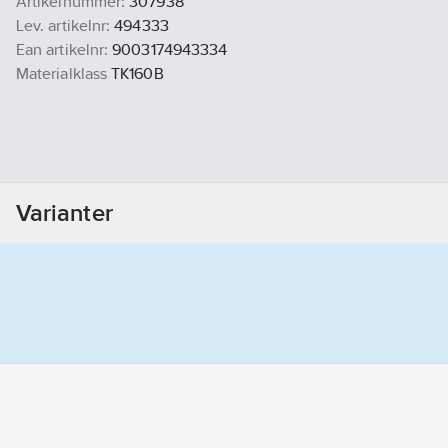
Artikelnummer:
307938
Lev. artikelnr:
494333
Ean artikelnr:
9003174943334
Materialklass
TK160B
Varianter