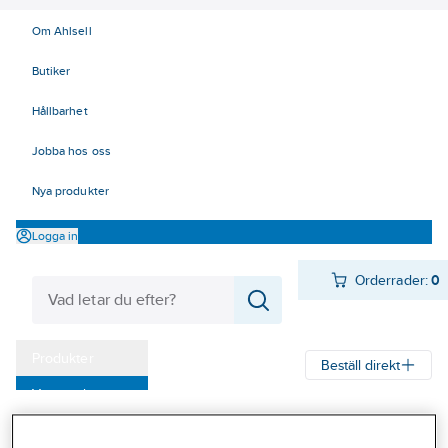
Om Ahlsell
Butiker
Hållbarhet
Jobba hos oss
Nya produkter
Logga in
Orderrader:
0
Produkter
Beställ direkt
Varumärken
Ahlsell
Produkter
Verktyg & Maskiner
Kap, slip och borst
Kampanjer
Diamantslipskål för vinkelslip