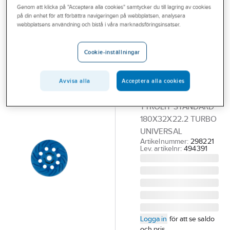
Genom att klicka på "Acceptera alla cookies" samtycker du till lagring av cookies
Outlet
på din enhet för att förbättra navigeringen på webbplatsen, analysera
TYROLIT
webbplatsens användning och bistå i våra marknadsföringsinsatser.
Branscher
Diamantslipskål
Tjänster
Tyrolit
Cookie-inställningar
Standard**
Vårt erbjudande
Turbo Universal
Avvisa alla
Acceptera alla cookies
Bli kund
DIAMANTSKÅL
Aktuellt
TYROLIT STANDARD
180X32X22.2 TURBO
UNIVERSAL
Artikelnummer:
298221
Lev. artikelnr:
494391
Logga in
för att se saldo
och pris