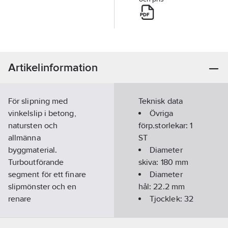
Artikelinformation
För slipning med
Teknisk data
vinkelslip i betong,
Övriga
natursten och
förp.storlekar:
1
allmänna
ST
byggmaterial.
Diameter
Turboutförande
skiva:
180
mm
segment för ett finare
Diameter
slipmönster och en
hål:
22.2
mm
renare
Tjocklek:
32
kantbearbetning.
mm
Artikelnummer:
298221
Lämplig för