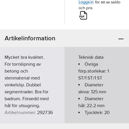
Logga in
för att se saldo
och pris
Artikelinformation
Mycket bra kvalitet.
Teknisk data
För torrslipning av
Övriga
betong och
förp.storlekar:
1
stenmaterial med
ST/1 ST/1 ST
vinkelslip. Dubbel
Diameter
segmentrader. Bra för
skiva:
125
mm
badrum. Försedd med
Diameter
hål för utsugning.
hål:
22.2
mm
Artikelnummer:
292736
Tjocklek:
20
Lev. artikelnr:
494361
mm
Ean
Typ:
C20-