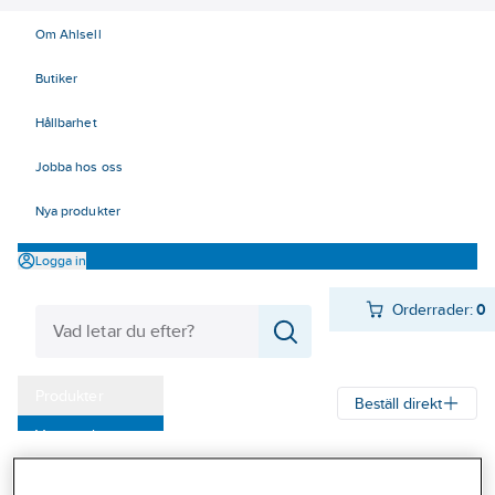
Om Ahlsell
Butiker
Hållbarhet
Jobba hos oss
Nya produkter
Logga in
Orderrader:
0
Produkter
Beställ direkt
Varumärken
Ahlsell
Produkter
Verktyg & Maskiner
Kap, slip och borst
Kampanjer
Diamantslipskål för vinkelslip