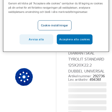
Genom att klicka på "Acceptera alla cookies" samtycker du till lagring av cookies
Outlet
på din enhet för att förbättra navigeringen på webbplatsen, analysera
TYROLIT
webbplatsens användning och bistå i våra marknadsföringsinsatser.
Branscher
Diamantslipskål
Tjänster
Tyrolit
Cookie-inställningar
Standard**
Vårt erbjudande
Dubbelradig
Avvisa alla
Acceptera alla cookies
Aktuellt
Universal
DIAMANTSKÅL
TYROLIT STANDARD
125X20X22.2
DUBBEL UNIVERSAL
Artikelnummer:
292736
Lev. artikelnr:
494361