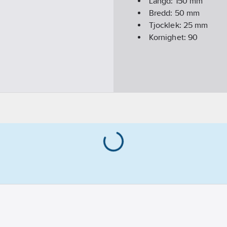
Längd:
150
mm
Bredd:
50
mm
Tjocklek:
25
mm
Kornighet:
90