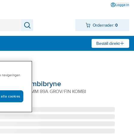
Logga in
Orderrader:
0
Beställ direkt
ra navigeringen
orm 90K Kombibryne
0K 50X25X150MM 89A GROV/FIN KOMBI
 alla cookies