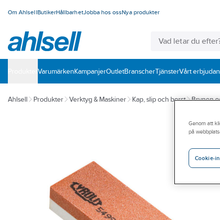
Om Ahlsell
Butiker
Hållbarhet
Jobba hos oss
Nya produkter
Produkter
Varumärken
Kampanjer
Outlet
Branscher
Tjänster
Vårt erbjuda
Ahlsell
Produkter
Verktyg & Maskiner
Kap, slip och borst
Brynen o
Genom att kli
på webbplats
Cookie-in