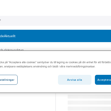
nde
Aktuellt
ch skärpverktyg
cka på "Acceptera alla cookies" samtycker du till lagring av cookies på din enhet för att förbätt
TYROLIT
en, analysera webbplatsens användning och bistå i våra marknadsföringsinsatser.
Bryne Tyrolit F
BRYNE TYROLIT FORM 9
Avvisa alla
Acceptera
ställningar
Artikelnummer:
232026W
Lev. artikelnr:
834484