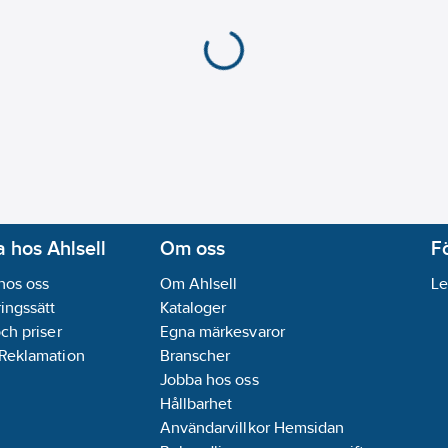
 hos Ahlsell
Om oss
F
hos oss
Om Ahlsell
Le
ingssätt
Kataloger
och priser
Egna märkesvaror
 Reklamation
Branscher
Jobba hos oss
Hållbarhet
Användarvillkor Hemsidan