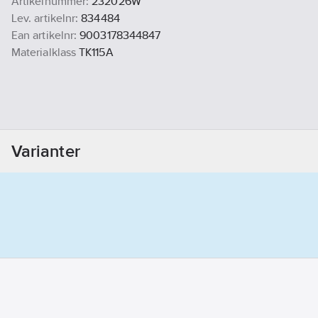
Artikelnummer:
232026W
Lev. artikelnr:
834484
Ean artikelnr:
9003178344847
Materialklass
TK115A
Varianter