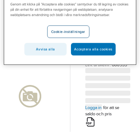
Genom att klicka på "Acceptera alla cookies" samtycker du till lagring av cookies
Outlet
på din enhet för att förbättra navigeringen på webbplatsen, analysera
TYROLIT
webbplatsens användning och bistå i våra marknadsföringsinsatser.
Branscher
Skärprulle
Tjänster
Tyrolit
Cookie-inställningar
SKÄRPRULLE
Vårt erbjudande
TYROLIT 33x36MM
Avvisa alla
Acceptera alla cookies
Aktuellt
100 ARO SW01
Artikelnummer:
126284
Lev. artikelnr:
886933
Logga in
för att se
saldo och pris