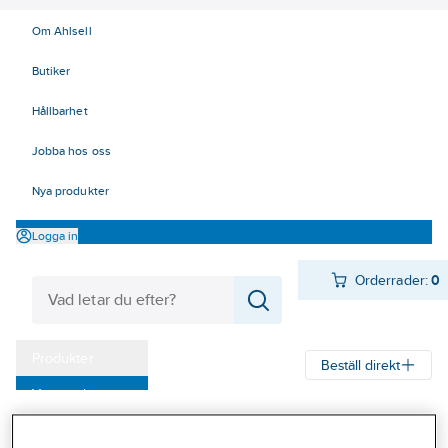
Om Ahlsell
Butiker
Hållbarhet
Jobba hos oss
Nya produkter
Logga in
Orderrader:
0
Produkter
Beställ direkt
Varumärken
Ahlsell
Produkter
Verktyg & Maskiner
Kap, slip och borst
Kampanjer
Brynen och skärpverktyg