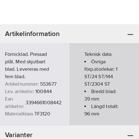
Artikelinformation
Förnicklad. Pressad
Teknisk data
plåt. Med skjutbart
Övriga
blad. Levereras med
förp.storlekar:
1
fem blad.
ST/24 ST/144
Artikelnummer:
553677
ST/2304 ST
Lev. artikelnr:
100844
Bredd blad:
Ean
39
mm
3394661008442
artikelnr:
Längd totalt:
Materialklass
TF3120
96
mm
Varianter