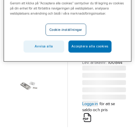
Genom att klicka på "Acceptera alla cookies" samtycker du till lagring av cookies
Outlet
IRONSIDE
på din enhet för att förbättra navigeringen på webbplatsen, analysera
Glasskrapa
webbplatsens användning och bistå i våra marknadsföringsinsatser.
Branscher
Ironside
Tjänster
GLASSKRAPA
Cookie-inställningar
IRONSIDE INK 5
Vårt erbjudande
BLAD BLADBR
Avvisa alla
Acceptera alla cookies
Aktuellt
39MM 100844
Artikelnummer:
553677
Lev. artikelnr:
100844
Logga in
för att se
saldo och pris