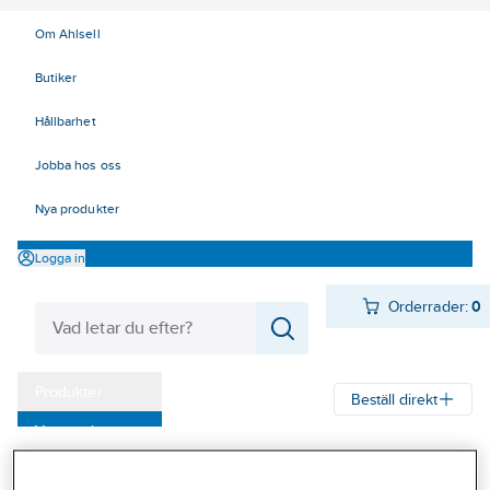
Om Ahlsell
Butiker
Hållbarhet
Jobba hos oss
Nya produkter
Logga in
Orderrader:
0
Produkter
Beställ direkt
Varumärken
Ahlsell
Produkter
Verktyg & Maskiner
Handverktyg
Skrapor
Kampanjer