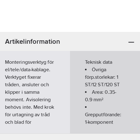
Artikelinformation
Monteringsverktyg för
Teknisk data
el/tele/data-kablage.
Övriga
Verktyget fixerar
förp.storlekar:
1
tråden, ansluter och
ST/12 ST/120 ST
klipper i samma
Area:
0.35-
moment. Avisolering
0.9
mm²
behövs inte. Med krok
för urtagning av tråd
Grepputförande:
och blad för
1-komponent
demontering av plint
Längd:
185
från plinthållare.
mm