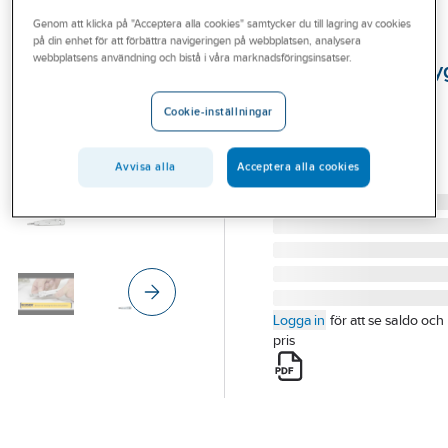
Outlet
Genom att klicka på "Acceptera alla cookies" samtycker du till lagring av cookies
på din enhet för att förbättra navigeringen på webbplatsen, analysera
IRONSIDE
Branscher
webbplatsens användning och bistå i våra marknadsföringsinsatser.
Monteringsverkty
Tjänster
Ironside LSA
Cookie-inställningar
MONTERINGSVERKTYG
Vårt erbjudande
IRONSIDE LSA 102535
Aktuellt
Avvisa alla
Acceptera alla cookies
Artikelnummer:
716094
Lev. artikelnr:
102535
Logga in
för att se saldo och
pris