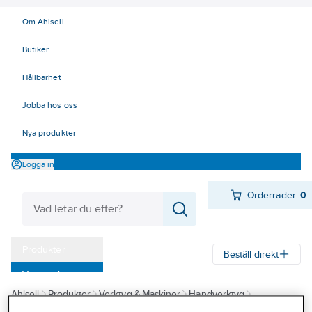
Om Ahlsell
Butiker
Hållbarhet
Jobba hos oss
Nya produkter
Logga in
Orderrader:
0
Produkter
Beställ direkt
Varumärken
Ahlsell
Produkter
Verktyg & Maskiner
Handverktyg
Kampanjer
Pressverktyg EL
Kabelskotänger, presstänger