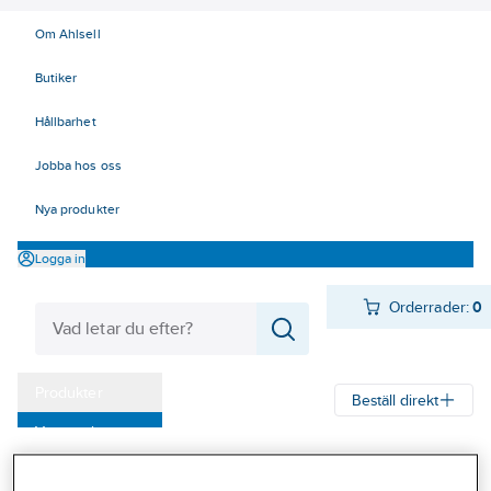
Om Ahlsell
Butiker
Hållbarhet
Jobba hos oss
Nya produkter
Logga in
Orderrader:
0
Produkter
Beställ direkt
Varumärken
Ahlsell
Produkter
Verktyg & Maskiner
Handverktyg
Kampanjer
Pressverktyg EL
Kabelskotänger, presstänger