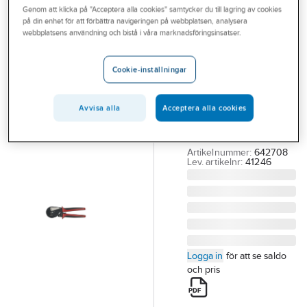
Genom att klicka på "Acceptera alla cookies" samtycker du till lagring av cookies
Outlet
på din enhet för att förbättra navigeringen på webbplatsen, analysera
WIHA
webbplatsens användning och bistå i våra marknadsföringsinsatser.
Branscher
Krimpverktyg
Tjänster
Wiha
Cookie-inställningar
automatiskt
Vårt erbjudande
KRIMPVERKTYG WIHA
Avvisa alla
Acceptera alla cookies
Aktuellt
210MM 0,08-16MM²
SEXKANTSPRESSNING
Artikelnummer:
642708
Lev. artikelnr:
41246
Logga in
för att se saldo
och pris