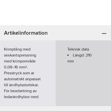
Artikelinformation
Krimptång med
Teknisk data
sexkantspressning
Längd:
210
med krimpområde
mm
0,08–16 mm².
Presstryck som är
automatiskt anpassat
till ändhylsstorlekar.
För bearbetning av
ledarändhylsor med
eller utan isolerkrage i
enlighet med DIN