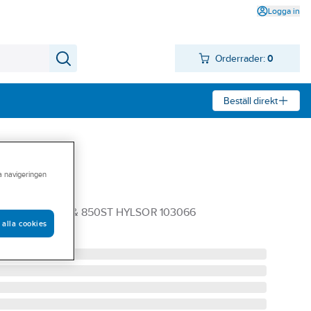
Logga in
Orderrader:
0
Beställ direkt
ra navigeringen
s Ironside
ONSIDE TÅNG & 850ST HYLSOR 103066
 alla cookies