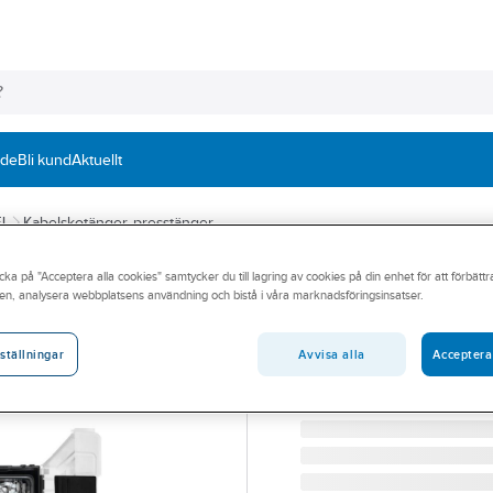
nde
Bli kund
Aktuellt
EL
Kabelskotänger, presstänger
cka på "Acceptera alla cookies" samtycker du till lagring av cookies på din enhet för att förbätt
IRONSIDE
en, analysera webbplatsens användning och bistå i våra marknadsföringsinsatser.
Ändhylstångssat
ÄNDHYLSTÅNGSSATS IR
Avvisa alla
Acceptera
ställningar
Artikelnummer:
62066946
Lev. artikelnr:
103066