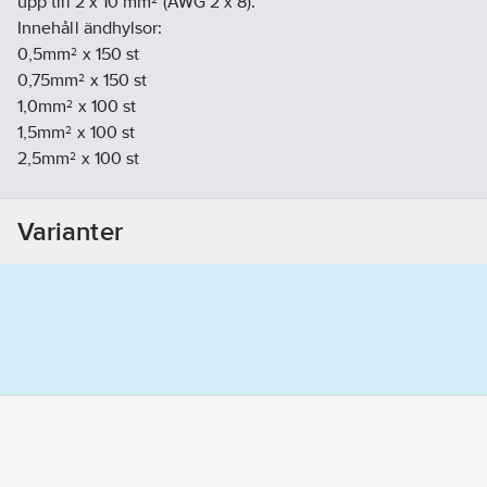
upp till 2 x 10 mm² (AWG 2 x 8).
Innehåll ändhylsor:
0,5mm² x 150 st
0,75mm² x 150 st
1,0mm² x 100 st
1,5mm² x 100 st
2,5mm² x 100 st
4,0mm² x 100 st
6,0mm² x 50 st
Varianter
10,0mm² x 50 st
16,0mm² x 50 st
Artikelnummer:
62066946
Lev. artikelnr:
103066
Ean artikelnr:
3394661030665
Materialklass
TF103A