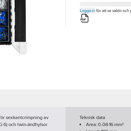
Logga in
för att se saldo och 
 för sexkantcrimpning av
Teknisk data
G 6) och twin-ändhylsor
Area:
0.08-16
mm²