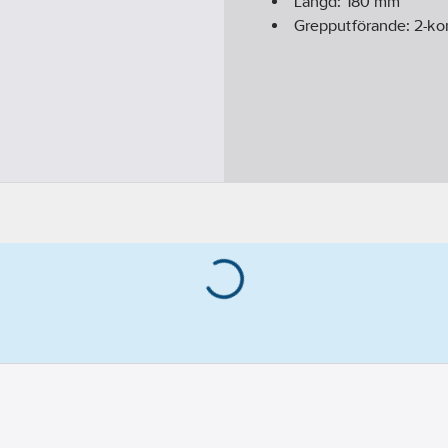
Längd:
180
mm
Grepputförande:
2-k