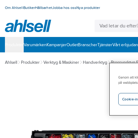
Om Ahlsell
Butiker
Hållbarhet
Jobba hos oss
Nya produkter
Produkter
Varumärken
Kampanjer
Outlet
Branscher
Tjänster
Vårt erbjuda
Ahlsell
Produkter
Verktyg & Maskiner
Handverktyg
Pressverktyg 
Genom att kli
på webbplats
Cookie-in