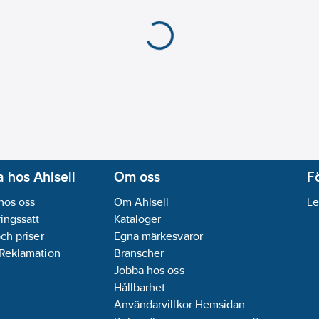
 hos Ahlsell
Om oss
F
hos oss
Om Ahlsell
Le
ingssätt
Kataloger
och priser
Egna märkesvaror
 Reklamation
Branscher
Jobba hos oss
Hållbarhet
Användarvillkor Hemsidan