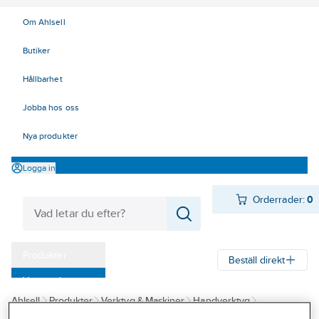
Om Ahlsell
Butiker
Hållbarhet
Jobba hos oss
Nya produkter
Logga in
Orderrader:
0
Produkter
Beställ direkt
Varumärken
Ahlsell
Produkter
Verktyg & Maskiner
Handverktyg
Kampanjer
Pressverktyg EL
Kabelskotänger, presstänger