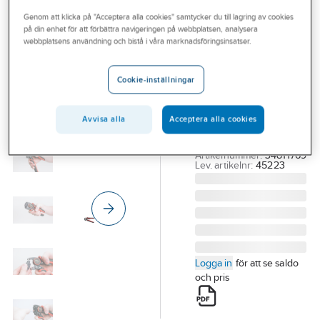
Outlet
Genom att klicka på "Acceptera alla cookies" samtycker du till lagring av cookies
på din enhet för att förbättra navigeringen på webbplatsen, analysera
WIHA
Branscher
webbplatsens användning och bistå i våra marknadsföringsinsatser.
Krimpverktyg
Tjänster
Wiha
Cookie-inställningar
KRIMPVERKTYG WIHA
Vårt erbjudande
0,08-16 MM² MED
Bli kund
Avvisa alla
Acceptera alla cookies
VRIDBART
KRIMPHOVED
Aktuellt
Artikelnummer:
34811769
Lev. artikelnr:
45223
Logga in
för att se saldo
och pris