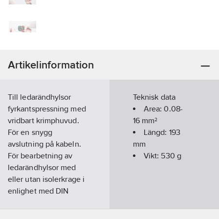
Artikelinformation
Till ledarändhylsor
Teknisk data
fyrkantspressning med
Area:
0.08-
vridbart krimphuvud.
16
mm²
För en snygg
Längd:
193
avslutning på kabeln.
mm
För bearbetning av
Vikt:
530
g
ledarändhylsor med
eller utan isolerkrage i
enlighet med DIN
46228, EN 50027.
Artikelnummer:
34811769