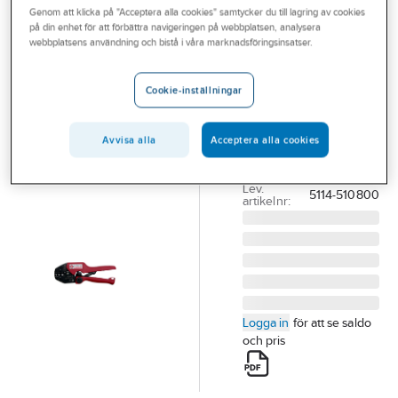
Genom att klicka på "Acceptera alla cookies" samtycker du till lagring av cookies
Outlet
på din enhet för att förbättra navigeringen på webbplatsen, analysera
ELPRESS
webbplatsens användning och bistå i våra marknadsföringsinsatser.
Branscher
Presstång för
Tjänster
oisolerade
Cookie-inställningar
kabelskor
Vårt erbjudande
PRESSTÅNG
Avvisa alla
Acceptera alla cookies
Bli kund
GEB4010C
Aktuellt
Artikelnummer:
1630093
Lev.
5114-510800
artikelnr:
Logga in
för att se saldo
och pris