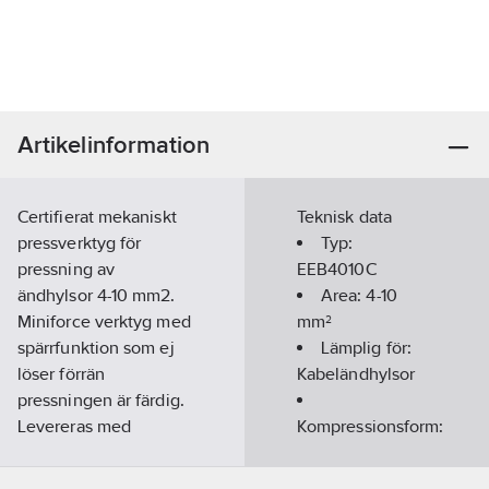
Artikelinformation
Certifierat mekaniskt
Teknisk data
pressverktyg för
Typ:
pressning av
EEB4010C
ändhylsor 4-10 mm2.
Area:
4-10
Miniforce verktyg med
mm²
spärrfunktion som ej
Lämplig för:
löser förrän
Kabeländhylsor
pressningen är färdig.
Levereras med
Kompressionsform:
certifikat för enkel
Trapetspressning
kvalitetsuppföljning.
Med