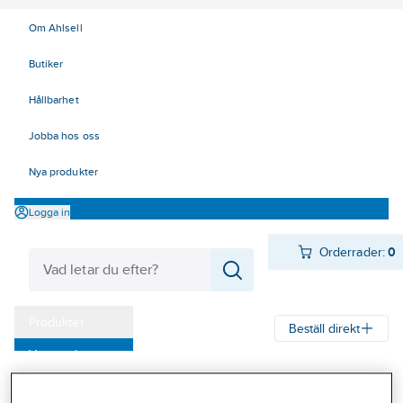
Om Ahlsell
Butiker
Hållbarhet
Jobba hos oss
Nya produkter
Logga in
Orderrader:
0
Produkter
Beställ direkt
Varumärken
Ahlsell
Produkter
Verktyg & Maskiner
Handverktyg
Kampanjer
Pressverktyg EL
Kabelskotänger, presstänger