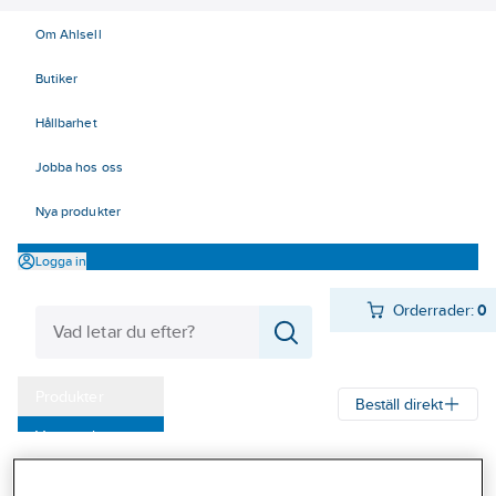
Om Ahlsell
Butiker
Hållbarhet
Jobba hos oss
Nya produkter
Logga in
Orderrader:
0
Produkter
Beställ direkt
Varumärken
Ahlsell
Produkter
Verktyg & Maskiner
Handverktyg
Kampanjer
Pressverktyg EL
Kabelskotänger, presstänger