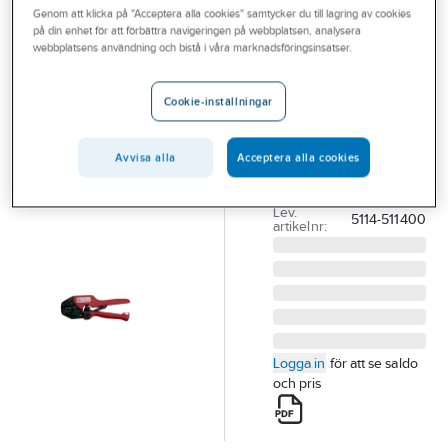
Genom att klicka på "Acceptera alla cookies" samtycker du till lagring av cookies
Outlet
på din enhet för att förbättra navigeringen på webbplatsen, analysera
ELPRESS
webbplatsens användning och bistå i våra marknadsföringsinsatser.
Branscher
Presstång för
Tjänster
oisolerade
Cookie-inställningar
kabelskor, typ L
Vårt erbjudande
PRESSTÅNG
Avvisa alla
Acceptera alla cookies
Aktuellt
GRB0560LC
Artikelnummer:
1630087
Lev.
5114-511400
artikelnr:
Logga in
för att se saldo
och pris