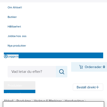
Om Ahlsell
Butiker
Hållbarhet
Jobba hos oss
Nya produkter
Logga in
Orderrader:
0
Produkter
Beställ direkt
Varumärken
Ahlsell
Produkter
Verktyg & Maskiner
Handverktyg
Kampanjer
Pressverktyg EL
Kabelskotänger, presstänger