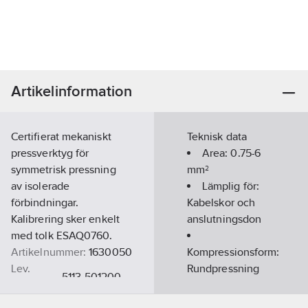
Artikelinformation
Certifierat mekaniskt
Teknisk data
pressverktyg för
Area:
0.75-6
symmetrisk pressning
mm²
av isolerade
Lämplig för:
förbindningar.
Kabelskor och
Kalibrering sker enkelt
anslutningsdon
med tolk ESAQ0760.
Artikelnummer:
1630050
Kompressionsform:
Lev.
Rundpressning
5113-501200
artikelnr:
Presskraft:
Ean
0-4.5
kN