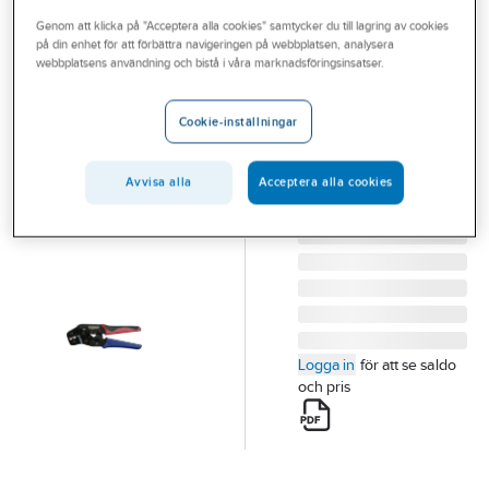
Outlet
Genom att klicka på "Acceptera alla cookies" samtycker du till lagring av cookies
på din enhet för att förbättra navigeringen på webbplatsen, analysera
ELPRESS
Branscher
webbplatsens användning och bistå i våra marknadsföringsinsatser.
Presstång
Tjänster
DSA0725
Cookie-inställningar
PRESSTÅNG
Vårt erbjudande
DSA0725
Bli kund
Avvisa alla
Acceptera alla cookies
Artikelnummer:
1630050
Lev.
5113-501200
artikelnr:
Aktuellt
Logga in
för att se saldo
och pris