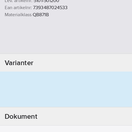
Lev. artikelnr:
5101-501200
Ean artikelnr:
7393487024533
Materialklass
QB871B
Varianter
Dokument