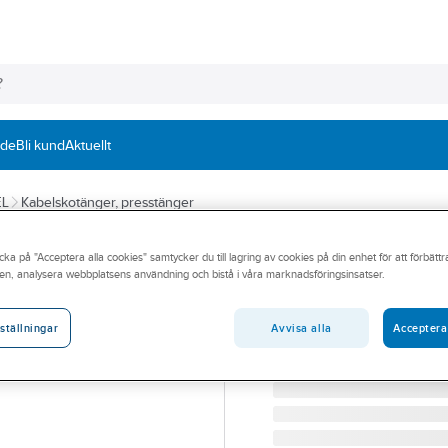
nde
Bli kund
Aktuellt
EL
Kabelskotänger, presstänger
ELPRESS
cka på "Acceptera alla cookies" samtycker du till lagring av cookies på din enhet för att förbätt
Presstång T52
en, analysera webbplatsens användning och bistå i våra marknadsföringsinsatser.
HOBBYTÅNG T52
Artikelnummer:
1630009
Avvisa alla
Acceptera
ställningar
Lev. artikelnr:
5101-501200