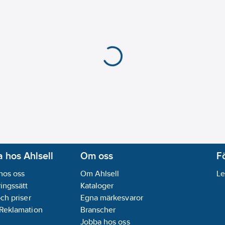
 hos Ahlsell
Om oss
F
hos oss
Om Ahlsell
Le
ingssätt
Kataloger
och priser
Egna märkesvaror
 Reklamation
Branscher
Jobba hos oss