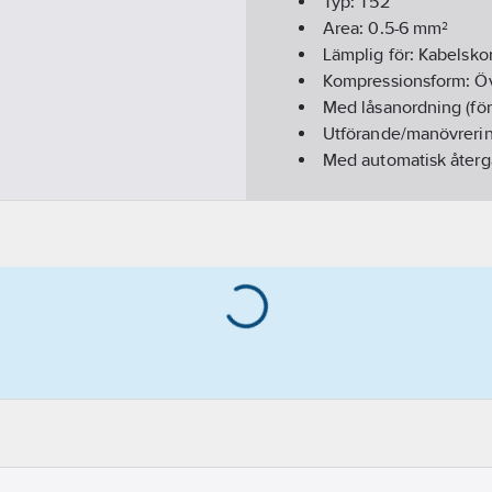
Typ:
T52
Area:
0.5-6
mm²
Lämplig för:
Kabelsko
Kompressionsform:
Öv
Med låsanordning (fö
Utförande/manövreri
Med automatisk åter
Utbytbara insatser:
Ne
Antal medlevererade 
Längd:
225
mm
Vikt:
0.2
kg
REACH Datum:
2024-
REACH Informationspl