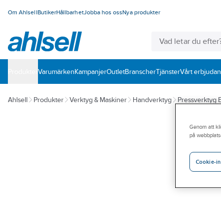
Om Ahlsell
Butiker
Hållbarhet
Jobba hos oss
Nya produkter
Produkter
Varumärken
Kampanjer
Outlet
Branscher
Tjänster
Vårt erbjuda
Ahlsell
Produkter
Verktyg & Maskiner
Handverktyg
Pressverktyg 
Genom att kli
på webbplats
Cookie-in