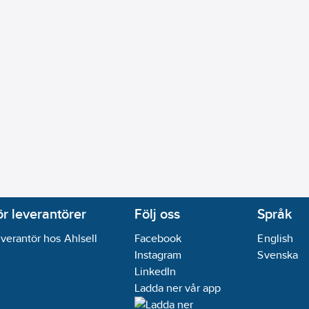
ör leverantörer
Följ oss
Språk
verantör hos Ahlsell
Facebook
English
Instagram
Svenska
LinkedIn
Ladda ner vår app