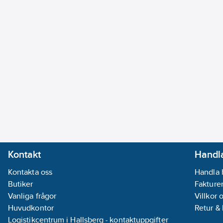
Kontakt
Handla
Kontakta oss
Handla 
Butiker
Fakturer
Vanliga frågor
Villkor 
Huvudkontor
Retur &
Logistikcentrum i Hallsberg - kontaktuppgifter