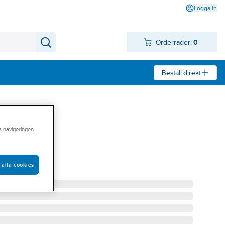
Logga in
Orderrader:
0
Beställ direkt
ra navigeringen
 alla cookies