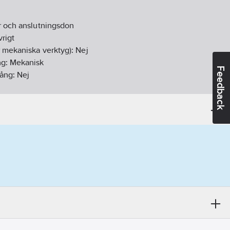
r och anslutningsdon
rigt
r mekaniska verktyg):
Nej
ng:
Mekanisk
Feedback
gång:
Nej
j
insatser:
1
01-23
ikt:
Nej