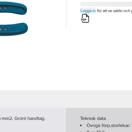
Logga in
för att se saldo och 
-6 mm2. Grönt handtag.
Teknisk data
Övriga förp.storlekar: