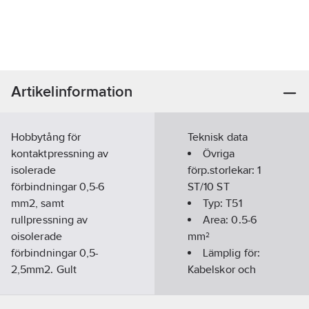
Artikelinformation
Hobbytång för
Teknisk data
kontaktpressning av
Övriga
isolerade
förp.storlekar:
1
förbindningar 0,5-6
ST/10 ST
mm2, samt
Typ:
T51
rullpressning av
Area:
0.5-6
oisolerade
mm²
förbindningar 0,5-
Lämplig för:
2,5mm2. Gult
Kabelskor och
handtag.
anslutningsdon
Artikelnummer:
1630008