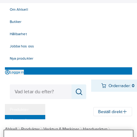
Om Ahlsell
Butiker
Hållbarhet
Jobba hos oss
Nya produkter
Logga in
Orderrader:
0
Produkter
Beställ direkt
Varumärken
Ahlsell
Produkter
Verktyg & Maskiner
Handverktyg
Kampanjer
Pressverktyg EL
Kabelskotänger, presstänger