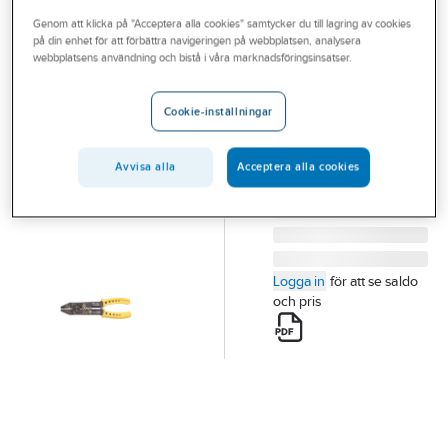
Outlet
Genom att klicka på "Acceptera alla cookies" samtycker du till lagring av cookies
på din enhet för att förbättra navigeringen på webbplatsen, analysera
ELPRESS
Branscher
webbplatsens användning och bistå i våra marknadsföringsinsatser.
Presstång T51
Tjänster
HOBBYTÅNG T51
Cookie-inställningar
Artikelnummer:
1630008
Vårt erbjudande
Lev.
5101-501100
artikelnr:
Bli kund
Avvisa alla
Acceptera alla cookies
Aktuellt
Logga in
för att se saldo
och pris