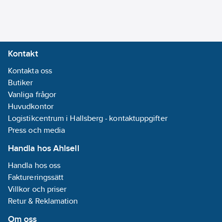
Längd:
225
mm
Vikt:
0.2
kg
REACH
Kontakt
Datum:
2024-
Kontakta oss
01-23
Butiker
REACH
Vanliga frågor
Informationsplikt:
Huvudkontor
Nej
Logistikcentrum i Hallsberg - kontaktuppgifter
Press och media
Handla hos Ahlsell
Handla hos oss
Faktureringssätt
Villkor och priser
Retur & Reklamation
Om oss