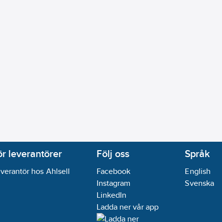
ör leverantörer
Följ oss
Språk
verantör hos Ahlsell
Facebook
English
Instagram
Svenska
LinkedIn
Ladda ner vår app