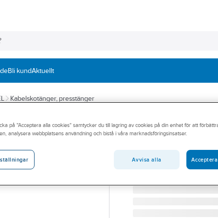
nde
Bli kund
Aktuellt
EL
Kabelskotänger, presstänger
ELPRESS
cka på "Acceptera alla cookies" samtycker du till lagring av cookies på din enhet för att förbätt
Presstång T50
en, analysera webbplatsens användning och bistå i våra marknadsföringsinsatser.
HOBBYTÅNG T50
Artikelnummer:
1630007
Avvisa alla
Acceptera
ställningar
Lev. artikelnr:
5101-501000