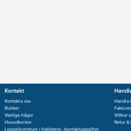
Kontakt
Handla
Kontakta oss
Handla 
Butiker
Fakturer
Vanliga frågor
Villkor 
Huvudkontor
Retur &
Logistikcentrum i Hallsberg - kontaktuppgifter