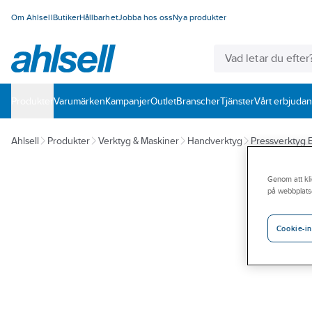
Om Ahlsell
Butiker
Hållbarhet
Jobba hos oss
Nya produkter
Produkter
Varumärken
Kampanjer
Outlet
Branscher
Tjänster
Vårt erbjuda
Ahlsell
Produkter
Verktyg & Maskiner
Handverktyg
Pressverktyg 
Genom att kli
på webbplats
Cookie-in