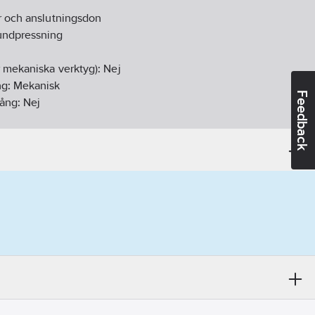
r och anslutningsdon
undpressning
r mekaniska verktyg):
Nej
ng:
Mekanisk
Feedback
gång:
Nej
j
insatser:
1
01-23
ikt:
Nej