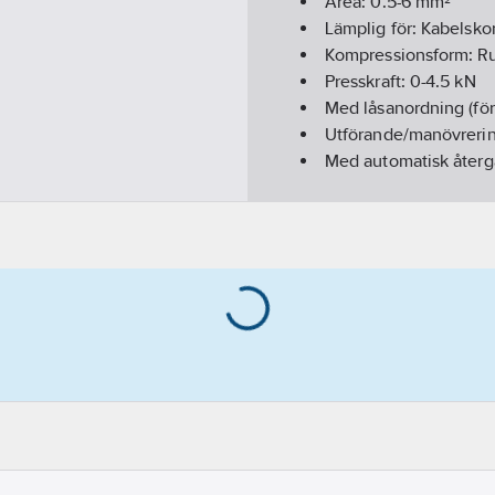
Area:
0.5-6
mm²
Lämplig för:
Kabelsko
Kompressionsform:
R
Presskraft:
0-4.5
kN
Med låsanordning (fö
Utförande/manövreri
Med automatisk åter
Utbytbara insatser:
Ne
Antal medlevererade 
Längd:
225
mm
Vikt:
0.2
kg
REACH Datum:
2024-
REACH Informationspl