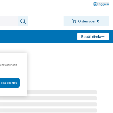
Logga in
Orderrader:
0
Beställ direkt
ra navigeringen
 alla cookies