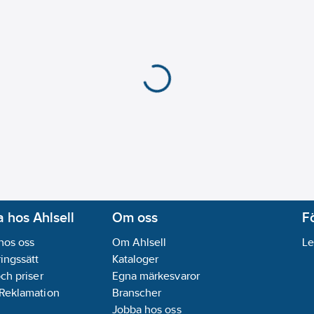
 hos Ahlsell
Om oss
F
hos oss
Om Ahlsell
Le
ingssätt
Kataloger
och priser
Egna märkesvaror
 Reklamation
Branscher
Jobba hos oss