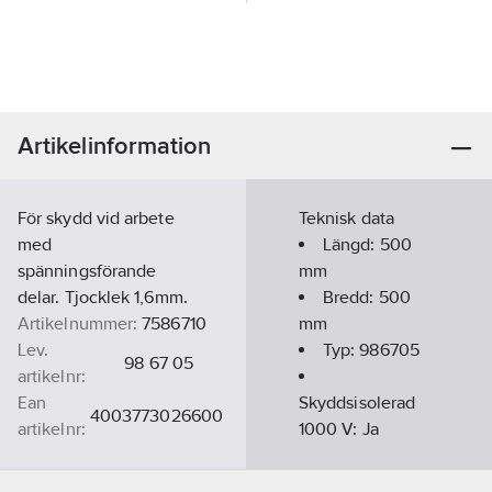
Artikelinformation
För skydd vid arbete
Teknisk data
med
Längd:
500
spänningsförande
mm
delar. Tjocklek 1,6mm.
Bredd:
500
Artikelnummer:
7586710
mm
Lev.
Typ:
986705
98 67 05
artikelnr:
Ean
Skyddsisolerad
4003773026600
artikelnr:
1000 V:
Ja
Materialklass
TF630A