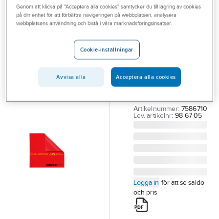
Genom att klicka på "Acceptera alla cookies" samtycker du till lagring av cookies
Outlet
på din enhet för att förbättra navigeringen på webbplatsen, analysera
KNIPEX
webbplatsens användning och bistå i våra marknadsföringsinsatser.
Branscher
Gummiduk
Tjänster
Knipex 9867
Cookie-inställningar
1000V
Vårt erbjudande
GUMMIDUK KNIPEX
Avvisa alla
Acceptera alla cookies
Bli kund
986705
Aktuellt
500X500MM 1000V
Artikelnummer:
7586710
Lev. artikelnr:
98 67 05
Logga in
för att se saldo
och pris