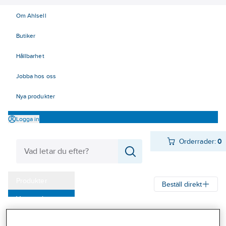
Om Ahlsell
Butiker
Hållbarhet
Jobba hos oss
Nya produkter
Logga in
Orderrader:
0
Produkter
Beställ direkt
Varumärken
Ahlsell
Produkter
Verktyg & Maskiner
Handverktyg
Kampanjer
Elektrikerverktyg AMS 1000 V
Övriga verktyg AMS