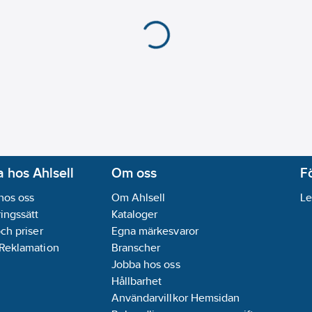
 hos Ahlsell
Om oss
F
hos oss
Om Ahlsell
Le
ingssätt
Kataloger
och priser
Egna märkesvaror
 Reklamation
Branscher
Jobba hos oss
Hållbarhet
Användarvillkor Hemsidan