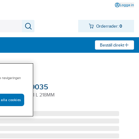
Logga in
Orderrader:
0
Beställ direkt
ra navigeringen
co 9029 - 9035
31 GRIPV 38MM L 218MM
 alla cookies