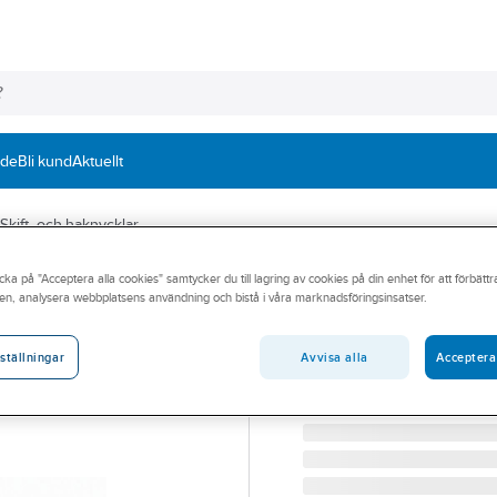
nde
Bli kund
Aktuellt
Skift- och haknycklar
cka på "Acceptera alla cookies" samtycker du till lagring av cookies på din enhet för att förbätt
BAHCO
en, analysera webbplatsens användning och bistå i våra marknadsföringsinsatser.
Skiftnyckel Bah
SKIFTNYCKEL BAHCO 90
Avvisa alla
Acceptera
ställningar
Artikelnummer:
247469
Lev. artikelnr:
0110988