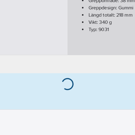
Greppområde:
38
mm
Greppdesign:
Gummi
Längd totalt:
218
mm
Vikt:
340
g
Typ:
9031