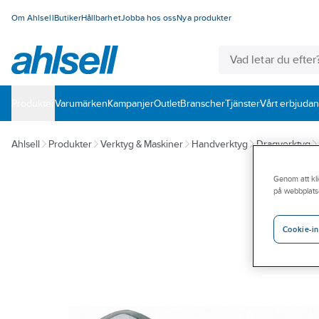
Om Ahlsell
Butiker
Hållbarhet
Jobba hos oss
Nya produkter
Produkter
Varumärken
Kampanjer
Outlet
Branscher
Tjänster
Vårt erbjuda
Ahlsell
Produkter
Verktyg & Maskiner
Handverktyg
Dragverktyg
Genom att kli
på webbplats
Cookie-in