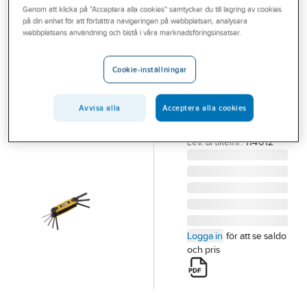
Genom att klicka på "Acceptera alla cookies" samtycker du till lagring av cookies
Outlet
på din enhet för att förbättra navigeringen på webbplatsen, analysera
IRONSIDE
webbplatsens användning och bistå i våra marknadsföringsinsatser.
Branscher
Viksats
Tjänster
Ironside Insex
Cookie-inställningar
VIKSATS IRONSIDE
Vårt erbjudande
INSEX 1,5-8MM
Avvisa alla
Acceptera alla cookies
Aktuellt
114012
Artikelnummer:
266074
Lev. artikelnr:
114012
Logga in
för att se saldo
och pris