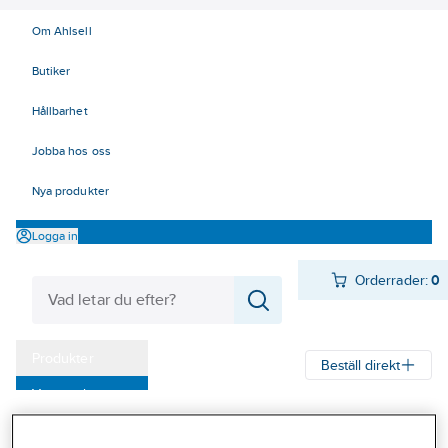
Om Ahlsell
Butiker
Hållbarhet
Jobba hos oss
Nya produkter
Logga in
Orderrader:
0
Produkter
Beställ direkt
Varumärken
Ahlsell
Produkter
Verktyg & Maskiner
Handverktyg
Kampanjer
Dragverktyg
Insexnycklar