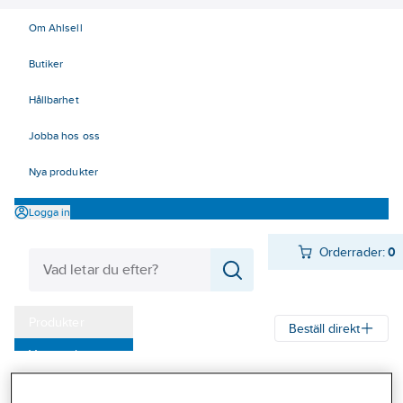
Om Ahlsell
Butiker
Hållbarhet
Jobba hos oss
Nya produkter
Logga in
Orderrader:
0
Produkter
Beställ direkt
Varumärken
Ahlsell
Produkter
Verktyg & Maskiner
Handverktyg
Kampanjer
Dragverktyg
Block-, led- och spärrnycklar