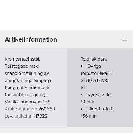
Artikelinformation
Kromvanadinstål.
Teknisk data
Tätstegade med
Övriga
snabb omställning av
förp.storlekar:
1
dragriktning. Lämplig i
ST/10 ST/250
trånga utrymmen och
ST
för snabb idragning.
Nyckelvidd:
Vinklat ringhuvud 15º.
10
mm
Artikelnummer:
260568
Längd totalt:
Lev. artikelnr:
117322
156
mm
Ean
3394661173225
artikelnr:
Spärrfunktion: