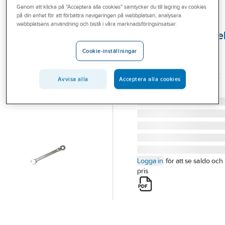
Genom att klicka på "Acceptera alla cookies" samtycker du till lagring av cookies
Outlet
på din enhet för att förbättra navigeringen på webbplatsen, analysera
IRONSIDE
webbplatsens användning och bistå i våra marknadsföringsinsatser.
Branscher
Spärrkombinycke
Tjänster
Ironside
Cookie-inställningar
SPÄRRKOMBINYCKEL
Vårt erbjudande
IRONSIDE 10MM 117322
Avvisa alla
Acceptera alla cookies
Bli kund
Artikelnummer:
260568
Lev. artikelnr:
117322
Aktuellt
Logga in
för att se saldo och
pris