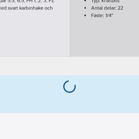
r 5.5, 6.5, PH 1, 2, 3, PZ
Typ:
Kraftbits
3. Med svart karbinhake och
Antal delar:
22
Fäste:
1/4"