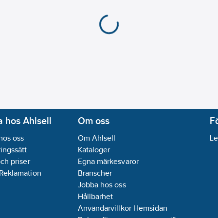
 hos Ahlsell
Om oss
F
hos oss
Om Ahlsell
Le
ingssätt
Kataloger
och priser
Egna märkesvaror
 Reklamation
Branscher
Jobba hos oss
Hållbarhet
Användarvillkor Hemsidan