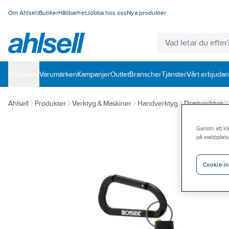
Om Ahlsell
Butiker
Hållbarhet
Jobba hos oss
Nya produkter
Produkter
Varumärken
Kampanjer
Outlet
Branscher
Tjänster
Vårt erbjuda
Ahlsell
Produkter
Verktyg & Maskiner
Handverktyg
Dragverktyg
Genom att kli
på webbplats
Cookie-in