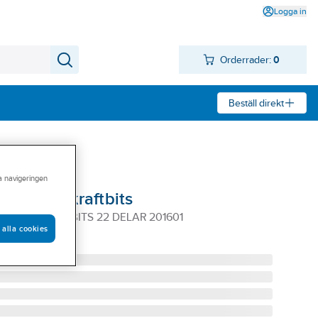
Logga in
Orderrader:
0
Beställ direkt
ra navigeringen
 Ironside kraftbits
NSIDE KRAFTBITS 22 DELAR 201601
 alla cookies