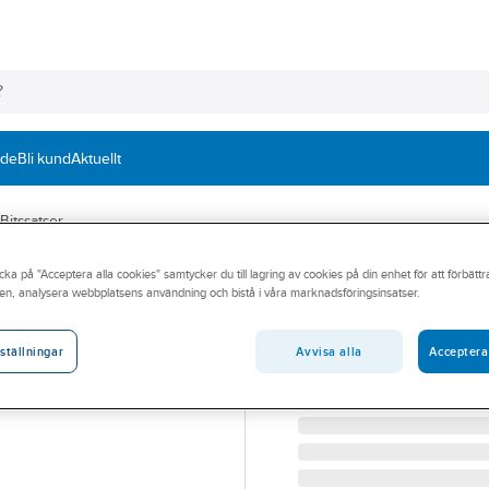
nde
Bli kund
Aktuellt
Bitssatser
cka på "Acceptera alla cookies" samtycker du till lagring av cookies på din enhet för att förbätt
IRONSIDE
en, analysera webbplatsens användning och bistå i våra marknadsföringsinsatser.
Bitsbälteshållare
BITSBÄLTESHÅLLARE IRO
Avvisa alla
Acceptera
ställningar
Artikelnummer:
689701
Lev. artikelnr:
201601