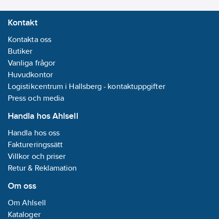
Robertson-bits: nr 1, nr
Kontakt
2
125 mm:
Kontakta oss
Phillips-bits: PH1, PH2
Butiker
Pozidriv-bits: PZ1, PZ2
Vanliga frågor
150 mm:
Huvudkontor
Torx-bits: T20, T25,
Logistikcentrum i Hallsberg - kontaktuppgifter
T30
Press och media
Artikelnummer:
569034
Handla hos Ahlsell
Lev. artikelnr:
0337613
Ean
Handla hos oss
7314150337613
artikelnr:
Faktureringssätt
Materialklass
TF1400
Villkor och priser
Retur & Reklamation
Om oss
Om Ahlsell
Kataloger