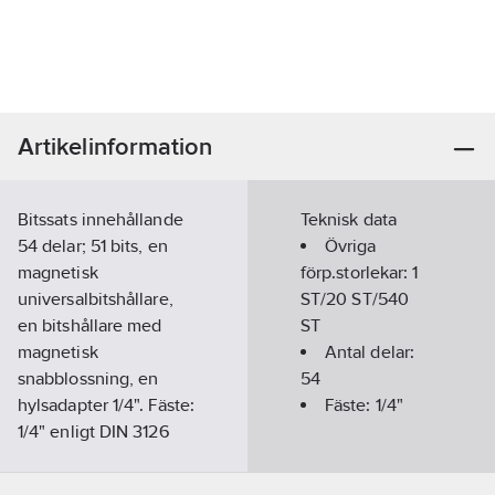
Artikelinformation
Bitssats innehållande
Teknisk data
54 delar; 51 bits, en
Övriga
magnetisk
förp.storlekar:
1
universalbitshållare,
ST/20 ST/540
en bitshållare med
ST
magnetisk
Antal delar:
snabblossning, en
54
hylsadapter 1/4". Fäste:
Fäste:
1/4"
1/4" enligt DIN 3126
och ISO 1173, typ C
6.3. Yta: Sandblästrad.