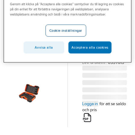
Genom att klicka på "Acceptera alla cookies" samtycker du till lagring av cookies
Outlet
på din enhet för att förbättra navigeringen på webbplatsen, analysera
BAHCO
webbplatsens användning och bistå i våra marknadsföringsinsatser.
Branscher
Bitssats Bahco
Tjänster
59/S54BC
Cookie-inställningar
BITSSATS BAHCO
Vårt erbjudande
59/S54BC 54 DELAR
Avvisa alla
Acceptera alla cookies
Bli kund
FÄRGKODADE
Artikelnummer:
569034
Aktuellt
Lev. artikelnr:
0337613
Logga in
för att se saldo
och pris