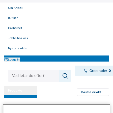
Om Ahlsell
Butiker
Hållbarhet
Jobba hos oss
Nya produkter
Logga in
Orderrader:
0
Produkter
Beställ direkt
Varumärken
Ahlsell
Produkter
Verktyg & Maskiner
Handverktyg
Kampanjer
Dragverktyg
Bitssatser