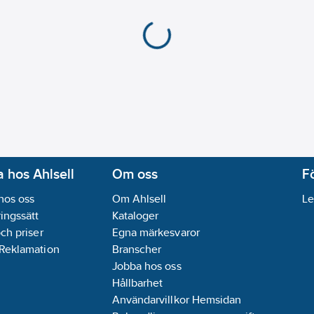
 hos Ahlsell
Om oss
F
hos oss
Om Ahlsell
Le
ingssätt
Kataloger
och priser
Egna märkesvaror
 Reklamation
Branscher
Jobba hos oss
Hållbarhet
Användarvillkor Hemsidan