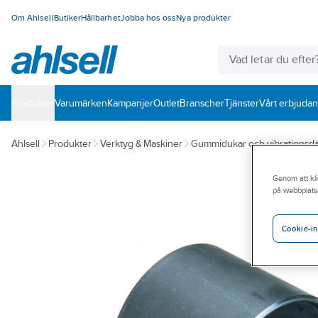
Om Ahlsell
Butiker
Hållbarhet
Jobba hos oss
Nya produkter
Produkter
Varumärken
Kampanjer
Outlet
Branscher
Tjänster
Vårt erbjuda
Ahlsell
Produkter
Verktyg & Maskiner
Gummidukar och vibrationsd
Genom att kli
på webbplats
Cookie-in