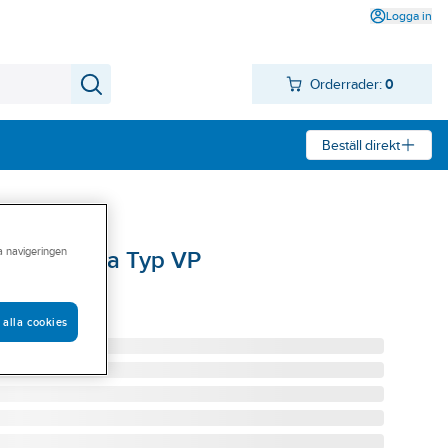
Logga in
Orderrader:
0
Beställ direkt
ra navigeringen
are Novibra Typ VP
 VP50/8075
 alla cookies