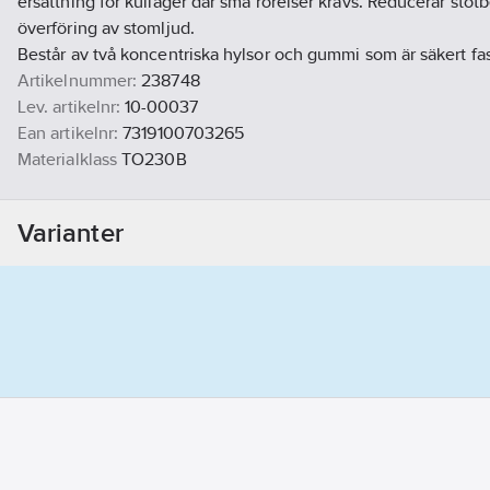
ersättning för kullager där små rörelser krävs. Reducerar stöt
överföring av stomljud.
Består av två koncentriska hylsor och gummi som är säkert fa
Artikelnummer:
238748
Lev. artikelnr:
10-00037
Ean artikelnr:
7319100703265
Materialklass
TO230B
Varianter