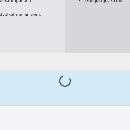
belastningar och
Gänglängd:
75
mm
stvulkat mellan dem.