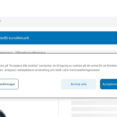
nde
Bli kund
Aktuellt
ämpning
Vibrationsdämpare
cka på "Acceptera alla cookies" samtycker du till lagring av cookies på din enhet för att förbätt
Vibrationsdämp
en, analysera webbplatsens användning och bistå i våra marknadsföringsinsatser.
HYLSELEMENT NOVIBRA
Artikelnummer:
238748
Avvisa alla
Acceptera
ställningar
Lev. artikelnr:
10-00037