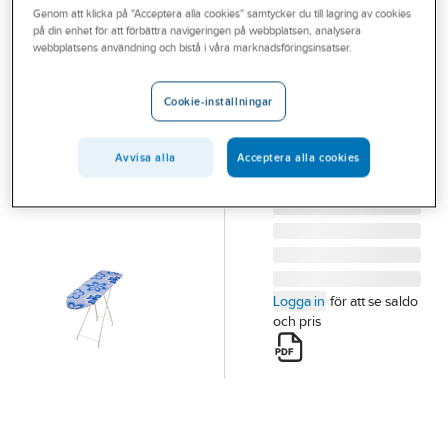
Genom att klicka på "Acceptera alla cookies" samtycker du till lagring av cookies
Outlet
på din enhet för att förbättra navigeringen på webbplatsen, analysera
webbplatsens användning och bistå i våra marknadsföringsinsatser.
Strykbord
Branscher
STRYKBORD
Tjänster
Cookie-inställningar
BALLADE 1200X400
Vårt erbjudande
MM 7500
Artikelnummer:
285920
Avvisa alla
Acceptera alla cookies
Aktuellt
Lev. artikelnr:
7500
Logga in
för att se saldo
och pris