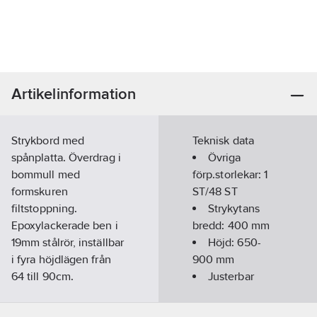
Artikelinformation
Strykbord med
Teknisk data
spånplatta. Överdrag i
Övriga
bommull med
förp.storlekar:
1
formskuren
ST/48 ST
filtstoppning.
Strykytans
Epoxylackerade ben i
bredd:
400
mm
19mm stålrör, inställbar
Höjd:
650-
i fyra höjdlägen från
900
mm
64 till 90cm.
Justerbar
Avställningsyta för
höjd:
Ja
både ångstrykjärn och
Längd på