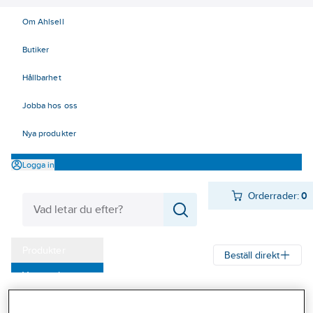
Om Ahlsell
Butiker
Hållbarhet
Jobba hos oss
Nya produkter
Logga in
Orderrader:
0
Produkter
Beställ direkt
Varumärken
Ahlsell
Produkter
Verktyg & Maskiner
Fastighet och kontor
Kampanjer
Tvättstuga