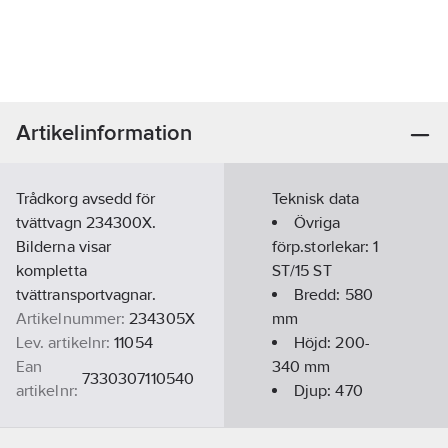
Artikelinformation
Trådkorg avsedd för
Teknisk data
tvättvagn 234300X.
Övriga
Bilderna visar
förp.storlekar:
1
kompletta
ST/15 ST
tvättransportvagnar.
Bredd:
580
Artikelnummer:
234305X
mm
Lev. artikelnr:
11054
Höjd:
200-
Ean
340
mm
7330307110540
artikelnr:
Djup:
470
Materialklass
TE3140
mm