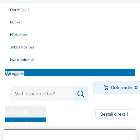
Om Ahlsell
Butiker
Hållbarhet
Jobba hos oss
Nya produkter
Logga in
Orderrader:
0
Produkter
Beställ direkt
Varumärken
Ahlsell
Produkter
Verktyg & Maskiner
Fastighet och kontor
Kampanjer
Tvättstuga