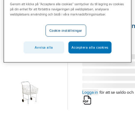
Genom att klicka på "Acceptera alla cookies" samtycker du till lagring av cookies
Outlet
på din enhet för att förbättra navigeringen på webbplatsen, analysera
webbplatsens användning och bistå i våra marknadsföringsinsatser.
Trådkorgar till
Branscher
tvättransportvag
Tjänster
Cookie-inställningar
TRÅDKORG PASSANDE
Vårt erbjudande
234300X
Artikelnummer:
234305X
Avvisa alla
Acceptera alla cookies
Aktuellt
Lev. artikelnr:
11054
Logga in
för att se saldo och 