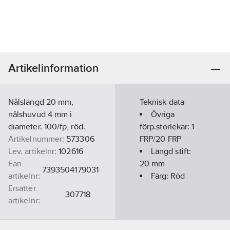
Artikelinformation
Nålslängd 20 mm,
Teknisk data
nålshuvud 4 mm i
Övriga
diameter. 100/fp, röd.
förp.storlekar:
1
Artikelnummer:
573306
FRP/20 FRP
Lev. artikelnr:
102616
Längd stift:
Ean
20
mm
7393504179031
artikelnr:
Färg:
Röd
Ersätter
307718
artikelnr:
Materialklass
TO460A