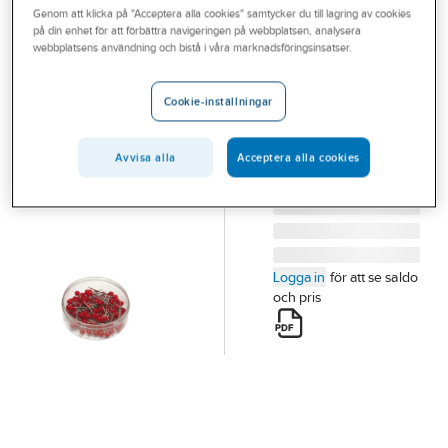
Genom att klicka på "Acceptera alla cookies" samtycker du till lagring av cookies
Outlet
på din enhet för att förbättra navigeringen på webbplatsen, analysera
webbplatsens användning och bistå i våra marknadsföringsinsatser.
Kartnålar
Branscher
KARTNÅLAR RUNDA
Tjänster
Cookie-inställningar
RÖD 100/FP
Vårt erbjudande
Artikelnummer:
573306
Lev. artikelnr:
102616
Avvisa alla
Acceptera alla cookies
Aktuellt
Logga in
för att se saldo
och pris