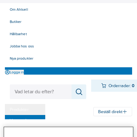
Om Ahlsell
Butiker
Hållbarhet
Jobba hos oss
Nya produkter
Logga in
Orderrader:
0
Produkter
Beställ direkt
Varumärken
Ahlsell
Produkter
Verktyg & Maskiner
Fastighet och kontor
Kampanjer
Kontorsmaterial
Övriga kontorsmaterial