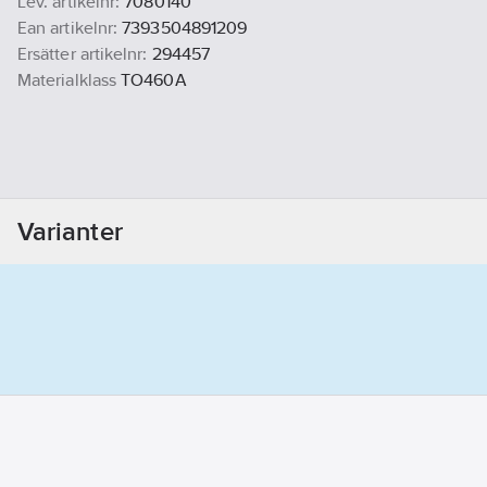
Lev. artikelnr:
7080140
Ean artikelnr:
7393504891209
Ersätter artikelnr:
294457
Materialklass
TO460A
Varianter