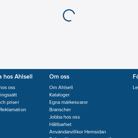
 hos Ahlsell
Om oss
F
hos oss
Om Ahlsell
Le
ingssätt
Kataloger
och priser
Egna märkesvaror
 Reklamation
Branscher
Jobba hos oss
Hållbarhet
Användarvillkor Hemsidan