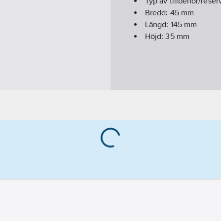
Typ av tillbehör/reser
Bredd:
45
mm
Längd:
145
mm
Höjd:
35
mm