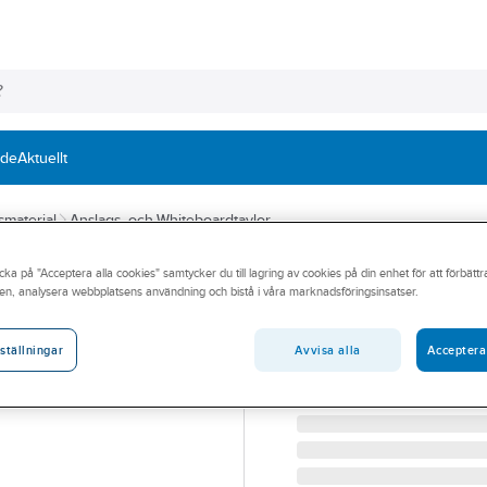
nde
Aktuellt
smaterial
Anslags- och Whiteboardtavlor
cka på "Acceptera alla cookies" samtycker du till lagring av cookies på din enhet för att förbätt
ESSELTE
en, analysera webbplatsens användning och bistå i våra marknadsföringsinsatser.
Whiteboardtork
WHITEBOARDTORKARE 
Avvisa alla
Acceptera
ställningar
Artikelnummer:
563986
Lev. artikelnr:
7080140