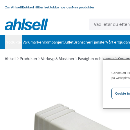
Om Ahlsell
Butiker
Hållbarhet
Jobba hos oss
Nya produkter
Produkter
Varumärken
Kampanjer
Outlet
Branscher
Tjänster
Vårt erbjuda
Ahlsell
Produkter
Verktyg & Maskiner
Fastighet och kontor
Kontor
Genom att kli
på webbplats
Cookie-in