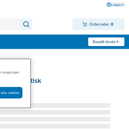
Logga in
Orderrader:
0
Beställ direkt
ra navigeringen
are Magnetisk
MAGNETISK
 alla cookies