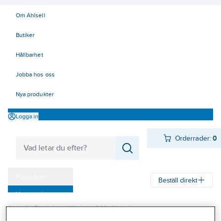
Om Ahlsell
Butiker
Hållbarhet
Jobba hos oss
Nya produkter
Logga in
Orderrader:
0
Produkter
Beställ direkt
Varumärken
Ahlsell
Produkter
Verktyg & Maskiner
Kampanjer
Elhandverktyg och maskiner
Träbearbetande maskiner