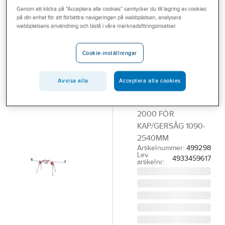
Outlet
Genom att klicka på "Acceptera alla cookies" samtycker du till lagring av cookies
Tillbehör till Träbearbetningsmaskiner
på din enhet för att förbättra navigeringen på webbplatsen, analysera
webbplatsens användning och bistå i våra marknadsföringsinsatser.
Branscher
MILWAUKEE
Tjänster
Arbetsbord
Cookie-inställningar
Milwaukee
Vårt erbjudande
MSL 2000
Bli kund
Avvisa alla
Acceptera alla cookies
ARBETSBORD
Aktuellt
MILWAUKEE MSL
2000 FÖR
KAP/GERSÅG 1090-
2540MM
Artikelnummer:
499298
Lev.
4933459617
artikelnr: