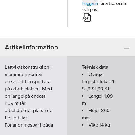
Logga in
för att se saldo
och pris
Artikelinformation
Lättviktskonstruktion i
Teknisk data
aluminium som är
Övriga
enkel att transportera
förp.storlekar:
1
på arbetsplatsen. Med
ST/1 ST/10 ST
en längd på endast
Längd:
1.09
1,09 m får
m
arbetsbordet plats i de
Höjd:
860
flesta bilar.
mm
Förlängningsbar i båda
Vikt:
14
kg
ändarna, totallängd i
Bredd:
2540