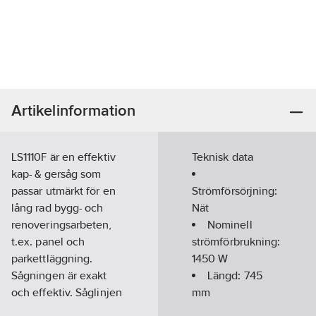
Artikelinformation
LS1110F är en effektiv
Teknisk data
kap- & gersåg som
passar utmärkt för en
Strömförsörjning:
lång rad bygg- och
Nät
renoveringsarbeten,
Nominell
t.ex. panel och
strömförbrukning:
parkettläggning.
1450
W
Sågningen är exakt
Längd:
745
och effektiv. Såglinjen
mm
är exakt ritad med
Bredd:
497