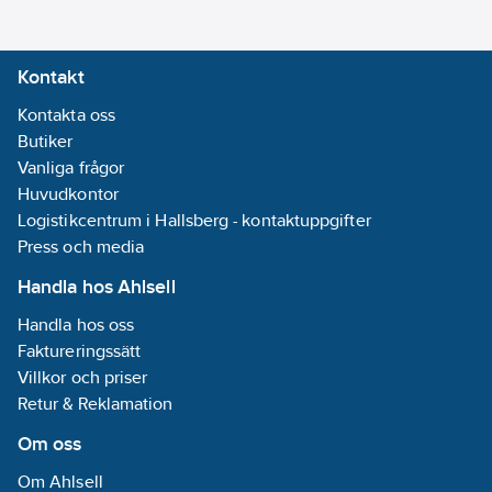
vänster:
47
°
Kontakt
Geringsinställning
höger:
47
°
Kontakta oss
Skärhöjd
Butiker
bordsfunktion
Vanliga frågor
45°:
50
mm
Huvudkontor
Skärbredd
Logistikcentrum i Hallsberg - kontaktuppgifter
skärfunktion
Press och media
45°/45°:
220
Handla hos Ahlsell
mm
Skärhöjd
Handla hos oss
bordsfunktion
Faktureringssätt
90°:
91
mm
Villkor och priser
Skärdjup
Retur & Reklamation
skärfunktion
Om oss
45°/45°:
310
mm
Om Ahlsell