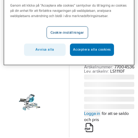
Outlet
Genom att klicka på "Acceptera alla cookies" samtycker du till lagring av cookies
Sågar, cirkel
på din enhet för att förbättra navigeringen på webbplatsen, analysera
webbplatsens användning och bistå i våra marknadsföringsinsatser.
Branscher
MAKITA
Tjänster
Kap-/gersåg
Cookie-inställningar
Makita LS1110F
Vårt erbjudande
KAP- & GERSÅG
Bli kund
Avvisa alla
Acceptera alla cookies
MAKITA LS1110F 1450W
4500RPM 260MM
Aktuellt
Artikelnummer:
77004536
Lev. artikelnr:
LS1110F
Logga in
för att se saldo
och pris