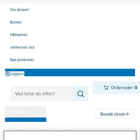
Om Ahlsell
Butiker
Hållbarhet
Jobba hos oss
Nya produkter
Logga in
Orderrader:
0
Produkter
Beställ direkt
Varumärken
Ahlsell
Produkter
Verktyg & Maskiner
Kampanjer
Elhandverktyg och maskiner
Träbearbetande maskiner