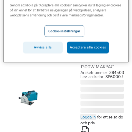
Outlet
Genom att klicka på "Acceptera alla cookies" samtycker du till lagring av cookies
Sågar, cirkel
på din enhet för att förbättra navigeringen på webbplatsen, analysera
webbplatsens användning och bistå i våra marknadsföringsinsatser.
Branscher
MAKITA
Tjänster
Sänksåg
Cookie-inställningar
Makita
Vårt erbjudande
SP6000J
Bli kund
Avvisa alla
Acceptera alla cookies
SÄNKSÅG MAKITA
Aktuellt
SP6000J 165MM
1300W MAKPAC
Artikelnummer:
384503
Lev. artikelnr:
SP6000J
Logga in
för att se saldo
och pris