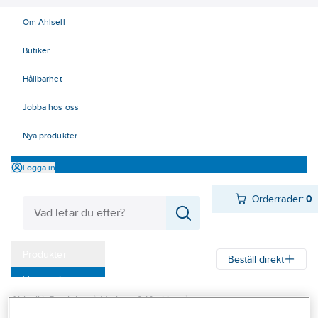
Om Ahlsell
Butiker
Hållbarhet
Jobba hos oss
Nya produkter
Logga in
Orderrader:
0
Produkter
Beställ direkt
Varumärken
Ahlsell
Produkter
Verktyg & Maskiner
Kampanjer
Elhandverktyg och maskiner
Träbearbetande maskiner