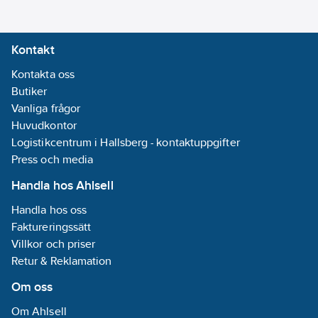
2200-6400
1/min
Kontakt
Längd:
341
mm
Kontakta oss
Bredd:
225
Butiker
mm
Vanliga frågor
Höjd:
250
Huvudkontor
mm
Logistikcentrum i Hallsberg - kontaktuppgifter
Vikt maskin:
Press och media
4.1
kg
Handla hos Ahlsell
Längd
anslutningskabel:
Handla hos oss
2.5
m
Faktureringssätt
Villkor och priser
Retur & Reklamation
Om oss
Om Ahlsell