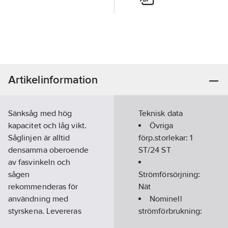
Artikelinformation
Sänksåg med hög
Teknisk data
kapacitet och låg vikt.
Övriga
Såglinjen är alltid
förp.storlekar:
1
densamma oberoende
ST/24 ST
av fasvinkeln och
sågen
Strömförsörjning:
rekommenderas för
Nät
användning med
Nominell
styrskena. Levereras
strömförbrukning:
med MAKPAC.
1300
W