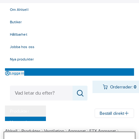
Om Ahlsell
Butiker
Hållbarhet
Jobba hos oss
Nya produkter
Logga in
Orderrader:
0
Produkter
Beställ direkt
Varumärken
Ahlsell
Produkter
Ventilation
Aggregat
FTX Aggregat
Kampanjer
Aggregat, REC Indovent