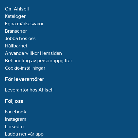
med
Om Ahlsell
motströmsvärmeväxlare
Kataloger
(enl. EN 13141-7)
Egna märkesvaror
• Låg elförbrukning
Branscher
med högeffektiva EC-
Jobba hos oss
fläktar
Hållbarhet
• Tystgående
Användarvillkor Hemsidan
• Fjärrpanel med
Behandling av personuppgifter
touchskärm och
Cookie-inställningar
intelligent styrning
(med fast kabel)
För leverantörer
• Fjärrstyrning via app
Leverantör hos Ahlsell
• Enkel att underhålla
och serva
Följ oss
Artikelnummer:
6610158
Facebook
Lev. artikelnr:
RR4100
Instagram
Materialklass
PNK16B
LinkedIn
Ladda ner vår app