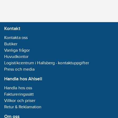
Aggregat erbjuder en
Med
standardanslutning för
tillsatsvärme:
Ja
till och frånluft på
Märkeffekt
vänster sida men kan
från/till:
178
W
Kontakt
enkelt vändas för att
tillåta anslutning på
Kontakta oss
Luftanslutningsdiameter:
höger sida, vilket gör
Butiker
160
mm
det idealiskt för olika
Vanliga frågor
installationsmiljöer.
Huvudkontor
Energieffektivitetsklass:
Förvärmare 160-
Logistikcentrum i Hallsberg - kontaktuppgifter
A+
0,8kW ingår i RECOM
Press och media
4
Handla hos Ahlsell
Handla hos oss
• Flöde 110 l/s
Faktureringssätt
(friblåsande),
Villkor och priser
nominellt 70 l/s
Retur & Reklamation
• ca 85%
temperaturverkningsgrad
Om oss