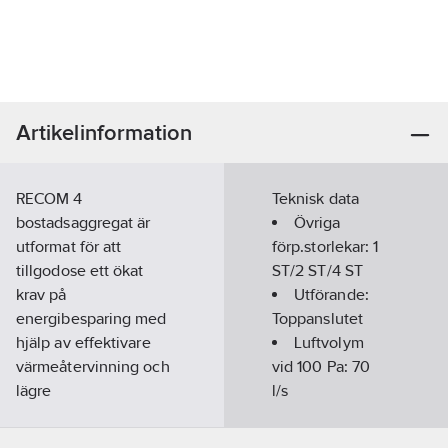
Artikelinformation
RECOM 4
Teknisk data
bostadsaggregat är
Övriga
utformat för att
förp.storlekar:
1
tillgodose ett ökat
ST/2 ST/4 ST
krav på
Utförande:
energibesparing med
Toppanslutet
hjälp av effektivare
Luftvolym
värmeåtervinning och
vid 100 Pa:
70
lägre
l/s
energiförbrukning.
Bredd:
730
Aggregatet är utrustat
mm