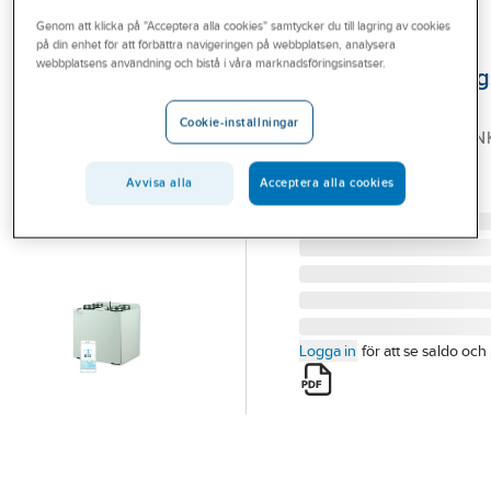
Outlet
Genom att klicka på "Acceptera alla cookies" samtycker du till lagring av cookies
på din enhet för att förbättra navigeringen på webbplatsen, analysera
REC INDOVENT
Branscher
webbplatsens användning och bistå i våra marknadsföringsinsatser.
Värmeåtervinnin
Tjänster
RECOM 4, REC
Cookie-inställningar
AGGREGAT RECOM 4 IN
Vårt erbjudande
160-0.8KW REC
Bli kund
Avvisa alla
Acceptera alla cookies
Artikelnummer:
6610158
Lev. artikelnr:
RR4100
Aktuellt
Logga in
för att se saldo och 