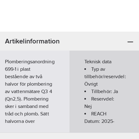
Artikelinformation
Plomberingsanordning
Teknisk data
699-1 i plast
Typ av
bestående av två
tillbehör/reservdel:
halvor för plombering
Övrigt
av vattenmätare Q3 4
Tillbehör:
Ja
(Qn2,5). Plombering
Reservdel:
sker i samband med
Nej
tråd och plomb. Sätt
REACH
halvorna över
Datum:
2025-
anslutningen på
03-27
mätaren och dra
REACH