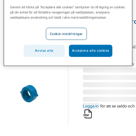
Outlet
Genom att klicka på "Acceptera alla cookies" samtycker du till lagring av cookies
på din enhet för att förbättra navigeringen på webbplatsen, analysera
BEULCO
Branscher
webbplatsens användning och bistå i våra marknadsföringsinsatser.
Plomberingsanor
Tjänster
till vattenmätare,
Cookie-inställningar
Beulco
Vårt erbjudande
PLOMBERINGSANORDNI
Aktuellt
Avvisa alla
Acceptera alla cookies
PLAST, BEULCO
Artikelnummer:
5210126
Lev. artikelnr:
0269901000
Logga in
för att se saldo och 