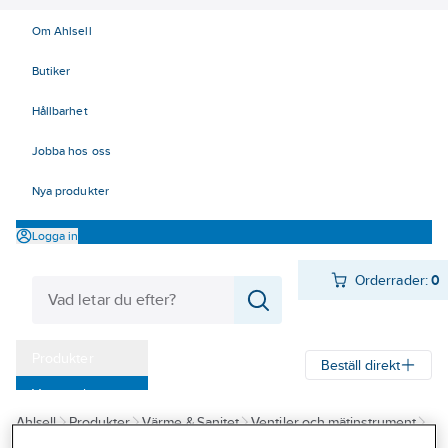
Om Ahlsell
Butiker
Hållbarhet
Jobba hos oss
Nya produkter
Logga in
Orderrader:
0
Produkter
Beställ direkt
Varumärken
Ahlsell
Produkter
Värme & Sanitet
Ventiler och mätinstrument
Kampanjer
Instrument
Flöde
Vattenmätare
Tillbehör till vattenmätare