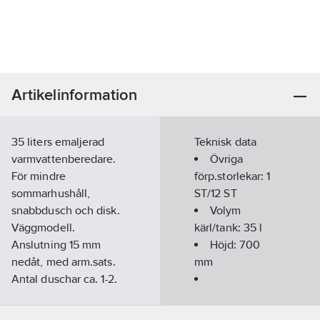
Artikelinformation
35 liters emaljerad
Teknisk data
varmvattenberedare.
Övriga
För mindre
förp.storlekar:
1
sommarhushåll,
ST/12 ST
snabbdusch och disk.
Volym
Väggmodell.
kärl/tank:
35
l
Anslutning 15 mm
Höjd:
700
nedåt, med arm.sats.
mm
Antal duschar ca. 1-2.
Artikelnummer:
6949368
Energieffektivitetsklass:
Lev.
D