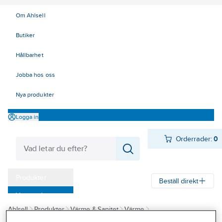
Om Ahlsell
Butiker
Hållbarhet
Jobba hos oss
Nya produkter
Logga in
Orderrader:
0
Produkter
Beställ direkt
Varumärken
Ahlsell
Produkter
Värme & Sanitet
Värme
Kampanjer
Vattenvärmare/beredare
Varmvattenberedare slutet sys.