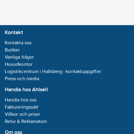
Utförande:
METRO Minett
35 (E)
1kW/230V
Kontakt
3kW/400V
Kontakta oss
REACH
Butiker
Informationsplikt:
Vanliga frågor
Ja
Huvudkontor
Logistikcentrum i Hallsberg - kontaktuppgifter
Press och media
Handla hos Ahlsell
Handla hos oss
Faktureringssätt
Villkor och priser
Retur & Reklamation
Om oss