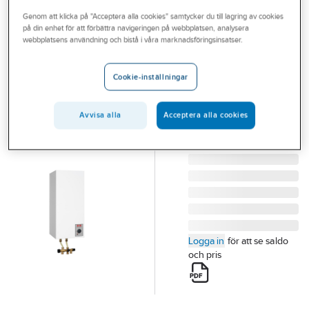
Outlet
Genom att klicka på "Acceptera alla cookies" samtycker du till lagring av cookies
på din enhet för att förbättra navigeringen på webbplatsen, analysera
METRO THERM
Branscher
webbplatsens användning och bistå i våra marknadsföringsinsatser.
Elvattenvärmare
Tjänster
MINETT 35 E,
Cookie-inställningar
Metro
Vårt erbjudande
35L E METRO MINETT
Bli kund
Avvisa alla
Acceptera alla cookies
EL-VVB 3.6kW/400V
Aktuellt
Artikelnummer:
6949368
Lev. artikelnr:
1116111004
Logga in
för att se saldo
och pris