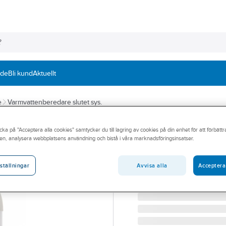
nde
Bli kund
Aktuellt
e
Varmvattenberedare slutet sys.
OSO HOTWATER
cka på "Acceptera alla cookies" samtycker du till lagring av cookies på din enhet för att förbätt
Varmvattenbere
en, analysera webbplatsens användning och bistå i våra marknadsföringsinsatser.
W30 OSO WALLY VVB 
Artikelnummer:
6938192
Avvisa alla
Acceptera
ställningar
Lev. artikelnr:
11003314