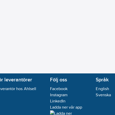
ring:
Nej
ventil:
Nej
j
:
Ja
ng:
Nej
nsning:
Ja
vatten:
Nej
ål
tten:
Övrigt
ör leverantörer
Följ oss
Språk
atten:
Övrigt
verantör hos Ahlsell
Facebook
English
ej
Instagram
Svenska
LinkedIn
02-18
Ladda ner vår app
ikt:
Nej