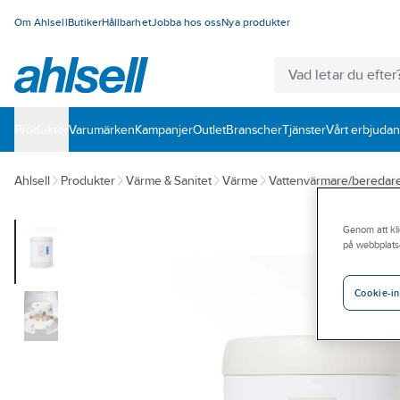
Om Ahlsell
Butiker
Hållbarhet
Jobba hos oss
Nya produkter
Produkter
Varumärken
Kampanjer
Outlet
Branscher
Tjänster
Vårt erbjuda
Ahlsell
Produkter
Värme & Sanitet
Värme
Vattenvärmare/beredar
Genom att kli
på webbplats
Cookie-in