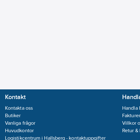
Kontakt
Handla
Kontakta oss
Handla 
Butiker
Fakturer
Vanliga frågor
Villkor 
Huvudkontor
Retur &
Logistikcentrum i Hallsberg - kontaktuppgifter