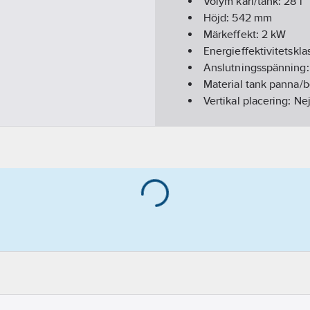
Volym kärl/tank:
28
l
Höjd:
542
mm
Märkeffekt:
2
kW
Energieffektivitetskla
Anslutningsspänning
Material tank panna/
Vertikal placering:
Ne
Utförandeform:
Häng
Frekvens:
50 Hz
Kapslingsklass (IP):
IP
Med kran/blandare:
J
Max. arbetstryck:
10
b
Diameter:
435
mm
Utvändig rördiameter
Utvändig rördiameter 
3-fas utförande:
Nej
Duo-utförande:
Nej
Med cirkulationanslu
Med nattströmsomkop