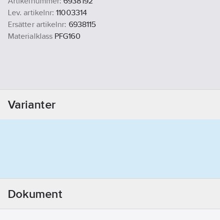
Artikelnummer:
6938192
Lev. artikelnr:
11003314
Ersätter artikelnr:
6938115
Materialklass
PFG160
Varianter
Dokument