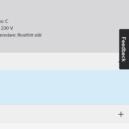
ss:
C
:
230
V
beredare:
Rostfritt stål
Feedback
j
ande
21
a
ar
 tappvarmvatten:
15
mm
tappkallvatten:
15
mm
tning:
Nej
plare:
Nej