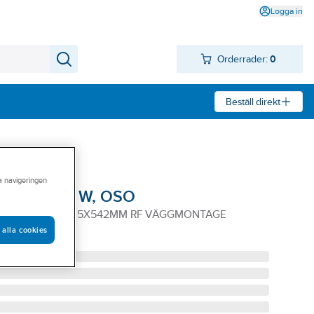
Logga in
Orderrader:
0
Beställ direkt
ra navigeringen
dare Wally W, OSO
2KW/1X230V Ø435X542MM RF VÄGGMONTAGE
 alla cookies