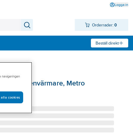
Logga in
Orderrader:
0
Beställ direkt
ra navigeringen
ill Elvattenvärmare, Metro
OD L-500MM
 alla cookies