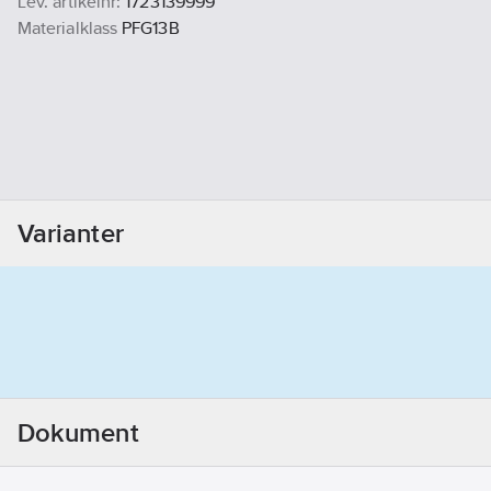
Lev. artikelnr:
1723139999
Materialklass
PFG13B
Varianter
Dokument