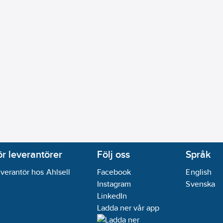
ör leverantörer
Följ oss
Språk
verantör hos Ahlsell
Facebook
English
Instagram
Svenska
LinkedIn
Ladda ner vår app