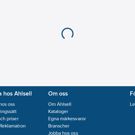
 hos Ahlsell
Om oss
F
hos oss
Om Ahlsell
Le
ingssätt
Kataloger
och priser
Egna märkesvaror
 Reklamation
Branscher
Jobba hos oss