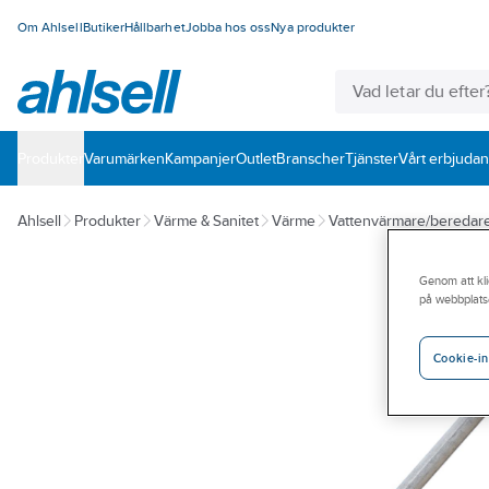
Om Ahlsell
Butiker
Hållbarhet
Jobba hos oss
Nya produkter
Produkter
Varumärken
Kampanjer
Outlet
Branscher
Tjänster
Vårt erbjuda
Ahlsell
Produkter
Värme & Sanitet
Värme
Vattenvärmare/beredar
Genom att kli
på webbplats
Cookie-in