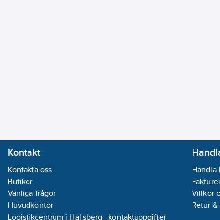
Kontakt
Handla
Kontakta oss
Handla 
Butiker
Fakturer
Vanliga frågor
Villkor 
Huvudkontor
Retur &
Logistikcentrum i Hallsberg - kontaktuppgifter