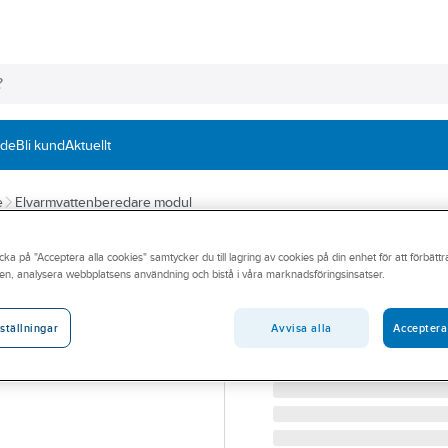
nde
Bli kund
Aktuellt
e
Elvarmvattenberedare modul
METRO THERM
cka på "Acceptera alla cookies" samtycker du till lagring av cookies på din enhet för att förbätt
Magnesiumanod t
en, analysera webbplatsens användning och bistå i våra marknadsföringsinsatser.
METRO MAGNESIUMAN
Artikelnummer:
6949822
Avvisa alla
Acceptera
ställningar
Lev. artikelnr:
1723139999