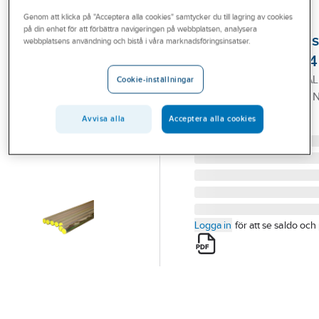
Outlet
Genom att klicka på "Acceptera alla cookies" samtycker du till lagring av cookies
på din enhet för att förbättra navigeringen på webbplatsen, analysera
Hydrauliklednings
Branscher
webbplatsens användning och bistå i våra marknadsföringsinsatser.
E235, EN 10305-4
Tjänster
16X2,0 HYDRAULIK-STÅ
Cookie-inställningar
Vårt erbjudande
EN10305-4,E235,+N,FZ N
LOOK
Bli kund
Avvisa alla
Acceptera alla cookies
Artikelnummer:
19010025
Aktuellt
Logga in
för att se saldo och 