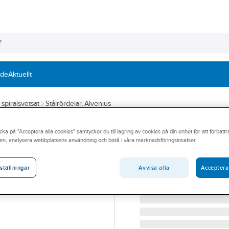
nde
Aktuellt
, spiralsvetsat
Stålrördelar, Alvenius
ALVENIUS
cka på "Acceptera alla cookies" samtycker du till lagring av cookies på din enhet för att förbätt
Ventiler, mässin
en, analysera webbplatsens användning och bistå i våra marknadsföringsinsatser.
VENTIL K10 Ø102 KILSL
Artikelnummer:
1346127
Avvisa alla
Acceptera
ställningar
Lev. artikelnr:
130004000