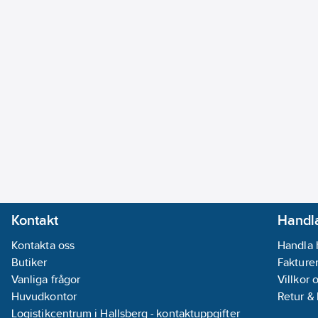
Kontakt
Handla
Kontakta oss
Handla 
Butiker
Fakturer
Vanliga frågor
Villkor 
Huvudkontor
Retur &
Logistikcentrum i Hallsberg - kontaktuppgifter