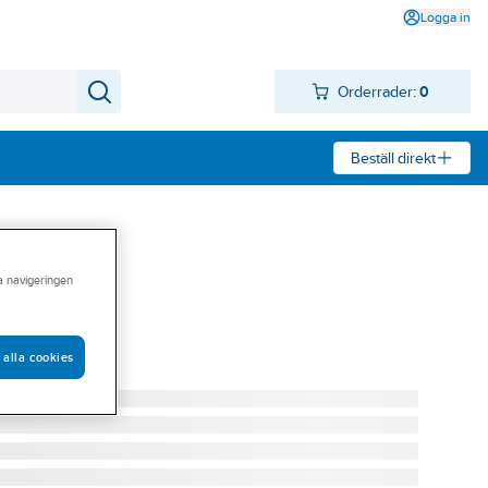
Logga in
Orderrader:
0
Beställ direkt
ra navigeringen
g, Alvenius
ID BRONS
 alla cookies