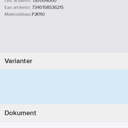
Lev. artikelnr:
130004000
Ean artikelnr:
7340158536215
Materialklass
PJK110
Varianter
Dokument