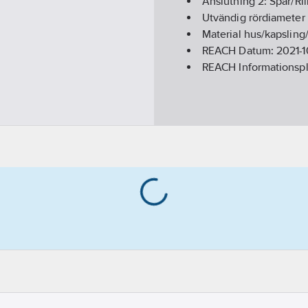
Anslutning 2:
Spår/Ril
Utvändig rördiameter
Material hus/kapslin
REACH Datum:
2021-1
REACH Informationspl