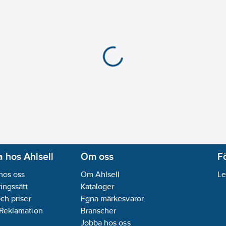
 hos Ahlsell
Om oss
F
hos oss
Om Ahlsell
Le
ingssätt
Kataloger
och priser
Egna märkesvaror
 Reklamation
Branscher
Jobba hos oss