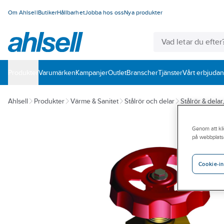
Om Ahlsell
Butiker
Hållbarhet
Jobba hos oss
Nya produkter
Produkter
Varumärken
Kampanjer
Outlet
Branscher
Tjänster
Vårt erbjuda
Ahlsell
Produkter
Värme & Sanitet
Stålrör och delar
Stålrör & delar
Genom att kli
på webbplats
Cookie-in