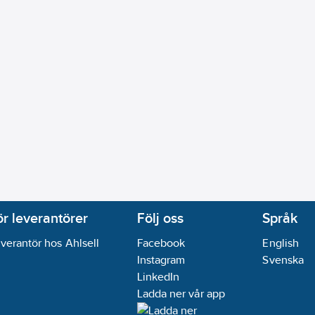
ör leverantörer
Följ oss
Språk
verantör hos Ahlsell
Facebook
English
Instagram
Svenska
LinkedIn
Ladda ner vår app