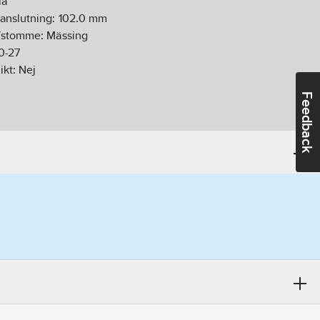
la
 anslutning:
102.0
mm
g/stomme:
Mässing
0-27
ikt:
Nej
Feedback