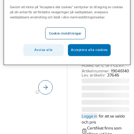
Outlet
Genom att klicka på "Acceptera alla cookies" samtycker du till lagring av cookies
på din enhet för att förbättra navigeringen på webbplatsen, analysera
Aseptisk
Branscher
webbplatsens användning och bistå i våra marknadsföringsinsatser.
Blindbricka
Tjänster
1.4404, ASME
Cookie-inställningar
Vårt erbjudande
BPE SF1
Bli kund
19.05X1.65 ASEPTISK
Avvisa alla
Acceptera alla cookies
BLINDBRICK 1.4404
Aktuellt
ASME BPE SF1 CERT
Artikelnummer:
19046140
Lev. artikelnr:
37646
Logga in
för att se saldo
och pris
Certifikat finns som