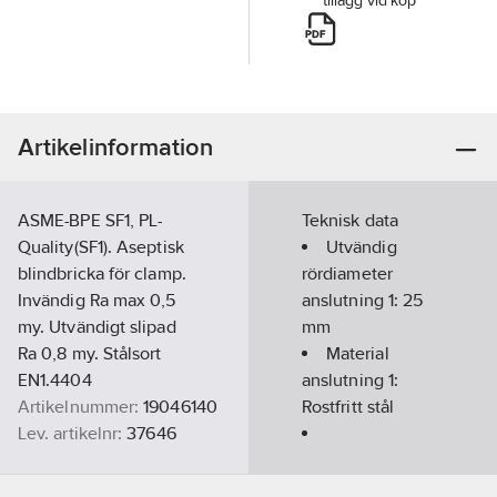
tillägg vid köp
Artikelinformation
ASME-BPE SF1, PL-
Teknisk data
Quality(SF1). Aseptisk
Utvändig
blindbricka för clamp.
rördiameter
Invändig Ra max 0,5
anslutning 1:
25
my. Utvändigt slipad
mm
Ra 0,8 my. Stålsort
Material
EN1.4404
anslutning 1:
Artikelnummer:
19046140
Rostfritt stål
Lev. artikelnr:
37646
Materialklass
PÖÖ999
Materialkvalitet
anslutning 1: