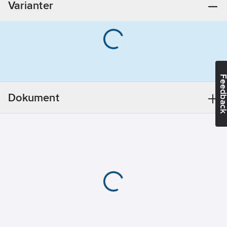
Varianter
Syrafast stål
316L (1.4404)
Godstjocklek
anslutning 1:
1.65
mm
Feedba
Utförande:
19.05-19.05 mm
Dokument