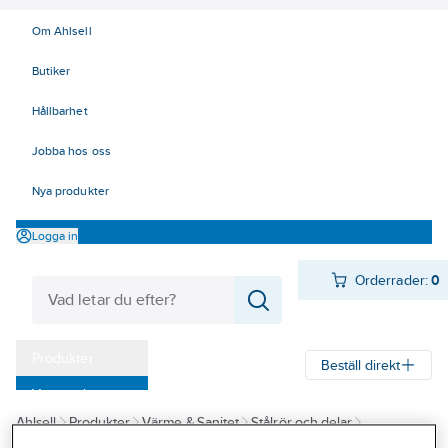
Om Ahlsell
Butiker
Hållbarhet
Jobba hos oss
Nya produkter
Logga in
Orderrader:
0
Produkter
Beställ direkt
Varumärken
Ahlsell
Produkter
Värme & Sanitet
Stålrör och delar
Kampanjer
Rörsystem för Livsmedel / Aseptik
Aseptik Delar