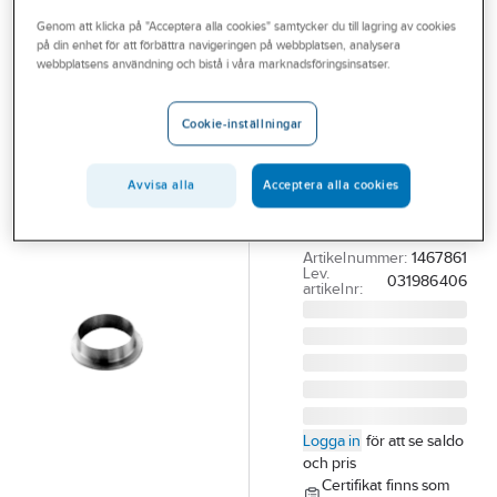
Outlet
Genom att klicka på "Acceptera alla cookies" samtycker du till lagring av cookies
på din enhet för att förbättra navigeringen på webbplatsen, analysera
Svetsring med
Branscher
webbplatsens användning och bistå i våra marknadsföringsinsatser.
krage ISO
Tjänster
1.4307, PN 10
Cookie-inställningar
Vårt erbjudande
406,4 SVETSRING M
Bli kund
KRAGE PN10 1.4307,
Avvisa alla
Acceptera alla cookies
EN1092-1 TYP35
Aktuellt
CERT
Artikelnummer:
1467861
Lev.
031986406
artikelnr:
Logga in
för att se saldo
och pris
Certifikat finns som