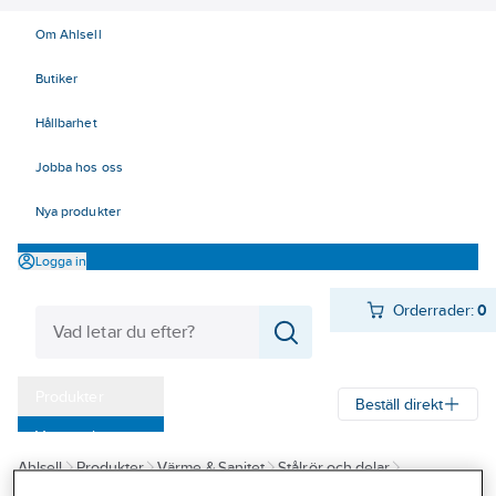
Om Ahlsell
Butiker
Hållbarhet
Jobba hos oss
Nya produkter
Logga in
Orderrader:
0
Produkter
Beställ direkt
Varumärken
Ahlsell
Produkter
Värme & Sanitet
Stålrör och delar
Kampanjer
Rördelar Rostfria
Svetsringar Rostfria