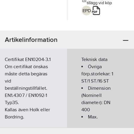
tillägg vid köp
Artikelinformation
Certifikat EN10204-3.1
Teknisk data
Om certifikat önskas
Övriga
måste detta begäras
förp.storlekar:
1
vid
ST/1 ST/16 ST
beställningstillfället.
Dimension
EN1.4307 / EN1092-1
(Nominell
Typ35.
diameter):
DN
Kallas även Holk eller
400
Bordring.
Max.
Artikelnummer:
1467861
arbetstryck vid
Lev.
20°C (PN):
10