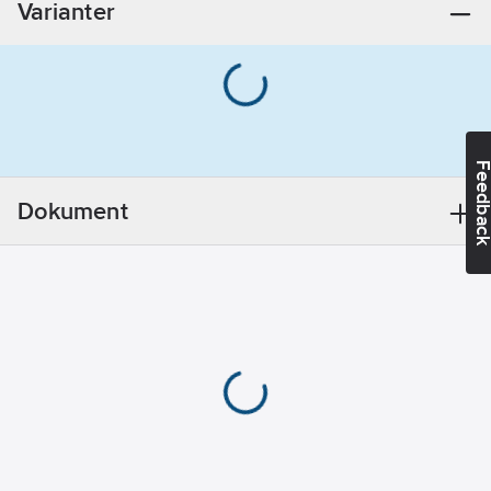
Varianter
219.1
mm
Vikt:
6.6
kg
Anslutning:
Svetsanslutning
Material:
Rostfritt stål
Feedba
Standard:
EN 1092-1
Dokument
Typ35
Materialkvalitet:
Syrafast stål
316L (1.4404)
Tätningsyta:
Övrigt