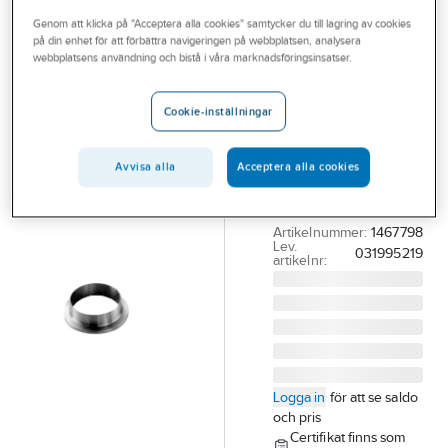
Outlet
Genom att klicka på "Acceptera alla cookies" samtycker du till lagring av cookies
på din enhet för att förbättra navigeringen på webbplatsen, analysera
Svetsring med
Branscher
webbplatsens användning och bistå i våra marknadsföringsinsatser.
krage ISO
Tjänster
1.4404, PN 25
Cookie-inställningar
Vårt erbjudande
219.1 SVETSRING M
Aktuellt
KRAGE PN25
Avvisa alla
Acceptera alla cookies
EN1092-1 TYP35.
1.4404 CERT
Artikelnummer:
1467798
Lev.
031995219
artikelnr:
Logga in
för att se saldo
och pris
Certifikat finns som