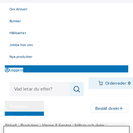
Om Ahlsell
Butiker
Hållbarhet
Jobba hos oss
Nya produkter
Logga in
Orderrader:
0
Produkter
Beställ direkt
Varumärken
Ahlsell
Produkter
Värme & Sanitet
Stålrör och delar
Kampanjer
Rördelar Rostfria
Svetsringar Rostfria