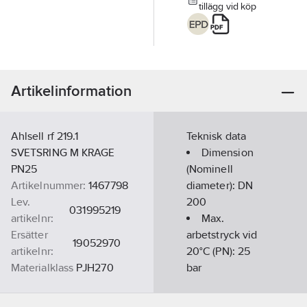
tillägg vid köp
Artikelinformation
Ahlsell rf 219.1
Teknisk data
SVETSRING M KRAGE
Dimension
PN25
(Nominell
Artikelnummer:
1467798
diameter):
DN
Lev.
200
031995219
artikelnr:
Max.
Ersätter
arbetstryck vid
19052970
artikelnr:
20°C (PN):
25
Materialklass
PJH270
bar
Utvändig
rördiameter: