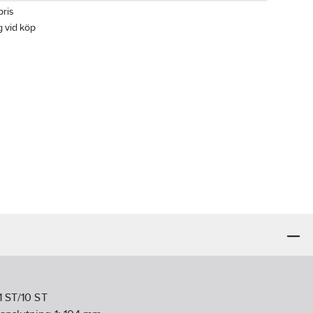
pris
gg vid köp
1 ST/10 ST