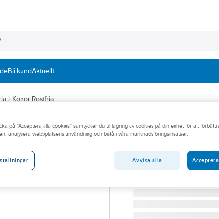
nde
Bli kund
Aktuellt
ria
Konor Rostfria
Kona Koncentris
cka på "Acceptera alla cookies" samtycker du till lagring av cookies på din enhet för att förbätt
en, analysera webbplatsens användning och bistå i våra marknadsföringsinsatser.
104X69X2.0 KONA KONC 
Artikelnummer:
1466451
Lev. artikelnr:
C1JH54
Avvisa alla
Acceptera
ställningar