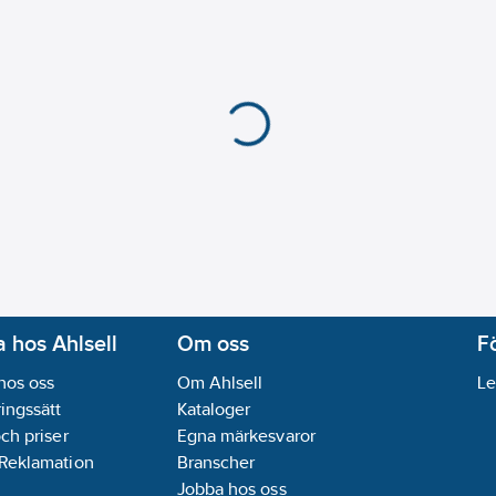
 hos Ahlsell
Om oss
F
hos oss
Om Ahlsell
Le
ingssätt
Kataloger
och priser
Egna märkesvaror
 Reklamation
Branscher
Jobba hos oss