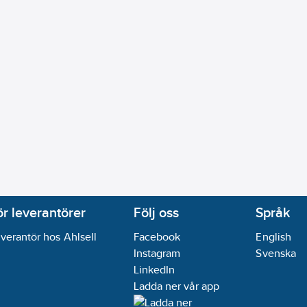
ör leverantörer
Följ oss
Språk
verantör hos Ahlsell
Facebook
English
Instagram
Svenska
LinkedIn
Ladda ner vår app