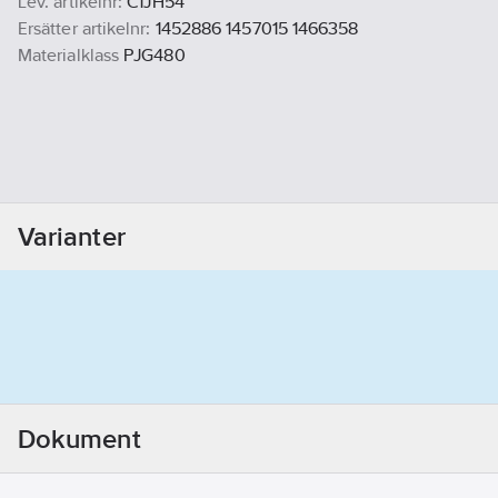
Lev. artikelnr:
C1JH54
Ersätter artikelnr:
1452886 1457015 1466358
Materialklass
PJG480
Varianter
Dokument