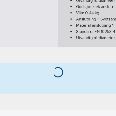
Utvändig rördiameter 
Godstjocklek anslutni
Vikt:
0.44
kg
Anslutning 1:
Svetsans
Material anslutning 1:
Standard:
EN 10253-4
Utvändig rördiameter 
Godstjocklek anslutn
Anslutning 2:
Svetsan
Längd:
105
mm
Material:
EN 1.4432
Material anslutning 2
Excentrisk:
Nej