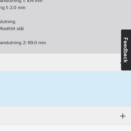
anslutning 1:
104
mm
ng 1:
2.0
mm
lutning
Rostfritt stål
Feedback
anslutning 2:
69.0
mm
ing 2:
2.0
mm
slutning
:
Rostfritt stål