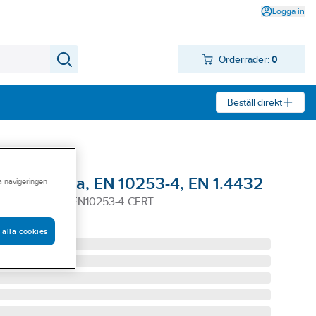
Logga in
Orderrader:
0
Beställ direkt
ka metriska, EN 10253-4, EN 1.4432
ra navigeringen
1.4432 L=105 EN10253-4 CERT
 alla cookies