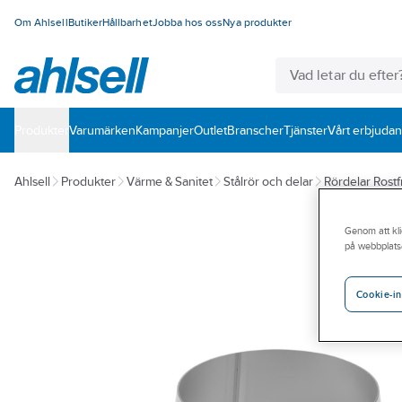
Om Ahlsell
Butiker
Hållbarhet
Jobba hos oss
Nya produkter
Produkter
Varumärken
Kampanjer
Outlet
Branscher
Tjänster
Vårt erbjuda
Ahlsell
Produkter
Värme & Sanitet
Stålrör och delar
Rördelar Rostf
Genom att kli
på webbplats
Cookie-in