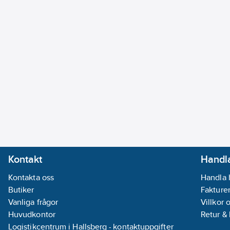
Kontakt
Handla
Kontakta oss
Handla 
Butiker
Fakturer
Vanliga frågor
Villkor 
Huvudkontor
Retur &
Logistikcentrum i Hallsberg - kontaktuppgifter