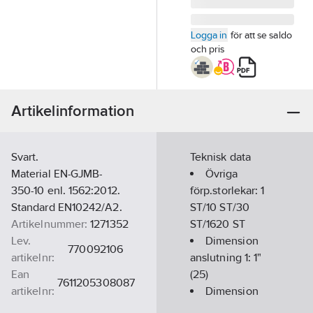
Logga in
för att se saldo
och pris
Artikelinformation
Svart.
Teknisk data
Material EN-GJMB-
Övriga
350-10 enl. 1562:2012.
förp.storlekar:
1
Standard EN10242/A2.
ST/10 ST/30
Artikelnummer:
1271352
ST/1620 ST
Lev.
Dimension
770092106
artikelnr:
anslutning 1:
1"
Ean
(25)
7611205308087
artikelnr:
Dimension
Materialklass
PJB100
anslutning 2:
1"