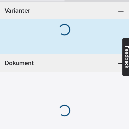
(25)
Varianter
Anslutning
1:
Invändig
gänga Rp,
cylindrisk (ISO
7-1 / EN 10226-1)
Anslutning
Feedba
2:
Utvändig
gänga R, konisk
Dokument
(ISO 7-1 / EN
10226-1)
Förminskning:
Nej
Böjningsvinkel:
90
°
Vikt:
0.3034