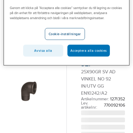
Outlet
Genom att klicka på "Acceptera alla cookies" samtycker du till lagring av cookies
på din enhet för att förbättra navigeringen på webbplatsen, analysera
GF
Branscher
webbplatsens användning och bistå i våra marknadsföringsinsatser.
Vinklar 90°,
Tjänster
aducerade,
Cookie-inställningar
svarta, in- och
Vårt erbjudande
utvändig
Aktuellt
Avvisa alla
Acceptera alla cookies
gänga. Int nr
92.
25X90GR SV AD
VINKEL NO 92
IN/UTV GG
EN10242/A2
Artikelnummer:
1271352
Lev.
770092106
artikelnr: