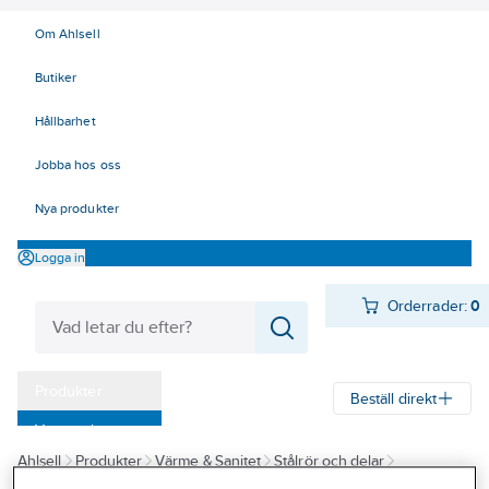
Om Ahlsell
Butiker
Hållbarhet
Jobba hos oss
Nya produkter
Logga in
Orderrader:
0
Produkter
Beställ direkt
Varumärken
Ahlsell
Produkter
Värme & Sanitet
Stålrör och delar
Kampanjer
Aducerade rördelar
Rördelar, svarta