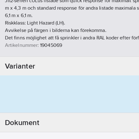
J112-serien cULus listade som quick response för maximalt spri
m x 4,3 m och standard response för andra listade maximala sp
6,1 m x 6,1 m.
Riskklass: Light Hazard (LH).
Avvikelse på färgen i bilderna kan förekomma.
Det finns möjlighet att få sprinkler i andra RAL koder efter för
Artikelnummer:
19045069
Lev. artikelnr:
L272874198
Materialklass
PJO160
Varianter
Dokument