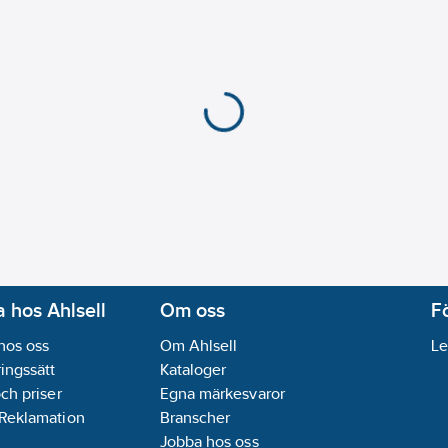
 hos Ahlsell
Om oss
F
hos oss
Om Ahlsell
Le
ingssätt
Kataloger
och priser
Egna märkesvaror
 Reklamation
Branscher
Jobba hos oss