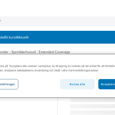
nde
Bli kund
Aktuellt
kunder
Sprinklerhuvud
Extended Coverage
RELIABLE
cka på "Acceptera alla cookies" samtycker du till lagring av cookies på din enhet för att förbätt
Sprinkler, J112,
en, analysera webbplatsens användning och bistå i våra marknadsföringsinsatser.
SPR J112 EC PEND RA72
Artikelnummer:
19045069
Avvisa alla
Acceptera
ställningar
Lev. artikelnr:
L272874198