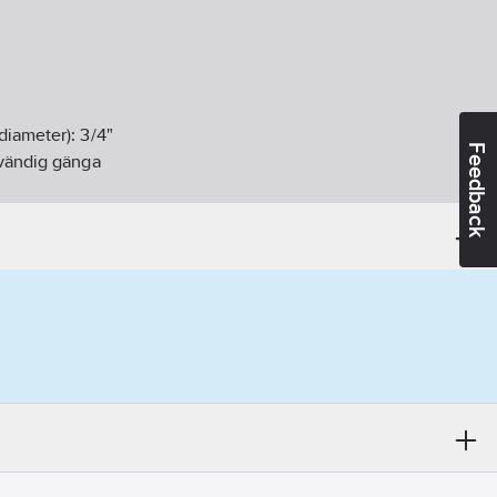
diameter):
3/4"
Feedback
vändig gänga
andidatämnen:
Bly
06-27
ikt:
Ja