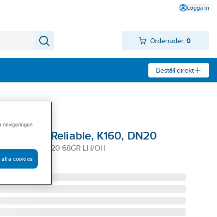
Logga in
Orderrader:
0
Beställ direkt
ra navigeringen
 SR/QR, EC, Reliable, K160, DN20
16 K=160 VIT DN20 68GR LH/OH
 alla cookies