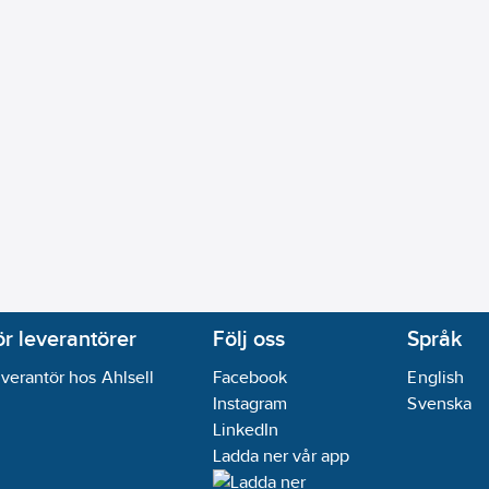
ör leverantörer
Följ oss
Språk
verantör hos Ahlsell
Facebook
English
Instagram
Svenska
LinkedIn
Ladda ner vår app