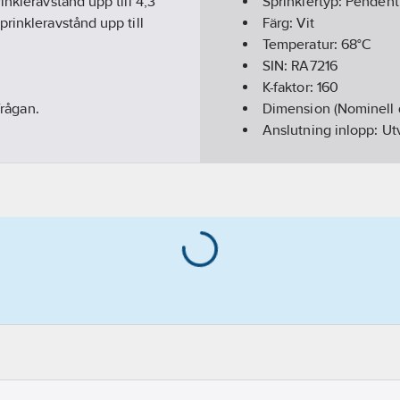
nkleravstånd upp till 4,3
Sprinklertyp:
Pendent
rinkleravstånd upp till
Färg:
Vit
Temperatur:
68°C
SIN:
RA7216
K-faktor:
160
frågan.
Dimension (Nominell 
Anslutning inlopp:
Ut
Antal inlopp:
1
Material:
Mässing
Modell:
J112
Respons:
Quick
Sprinklernyckel:
J1
REACH - Innehåller k
REACH Datum:
2025-
REACH Informationspl