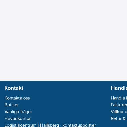
Kontakt
Handla
Kontakta oss
Handla 
Butiker
Fakturer
Vanliga frågor
Villkor 
Huvudkontor
Retur &
Logistikcentrum i Hallsberg - kontaktuppgifter