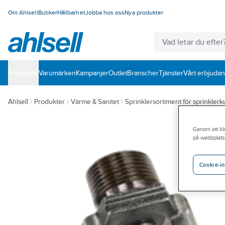
Om Ahlsell
Butiker
Hållbarhet
Jobba hos oss
Nya produkter
Produkter
Varumärken
Kampanjer
Outlet
Branscher
Tjänster
Vårt erbjuda
Ahlsell
Produkter
Värme & Sanitet
Sprinklersortiment för sprinkler
Genom att kli
på webbplats
Cookie-in