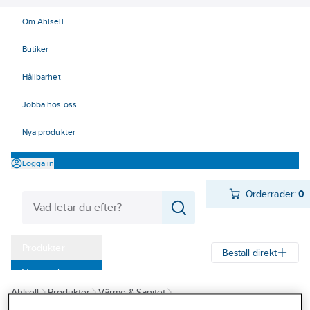
Om Ahlsell
Butiker
Hållbarhet
Jobba hos oss
Nya produkter
Logga in
Orderrader:
0
Produkter
Beställ direkt
Varumärken
Ahlsell
Produkter
Värme & Sanitet
Kampanjer
Sprinklersortiment för sprinklerkunder
Mek-T & Mini-T
Målad