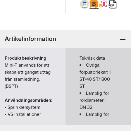
Artikelinformation
Produktbeskrivning
Teknisk data
Mini-T används för att
Övriga
skapa ett gängat uttag
förp.storlekar:
1
från stamledning.
ST/40 ST/1800
(BSPT)
ST
Lämplig för
Användningsområden:
rördiameter:
• Sprinklersystem
DN 32
• VS-installationer
Lämplig för
o Värme
utvändig
o Kyla
rördiameter: