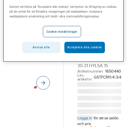
Outlet
Genom att klicka på "Acceptera alla cookies" samtycker du till lagring av cookies
på din enhet för att förbättra navigeringen på webbplatsen, analysera
PROFIT
Branscher
webbplatsens användning och bistå i våra marknadsföringsinsatser.
Sprinkler-T
Tjänster
Helgjutet med
Cookie-inställningar
gängat BSPT
Vårt erbjudande
Röd, Profit
Aktuellt
Avvisa alla
Acceptera alla cookies
MINI-T DN32XR20
GÄNGA RÖD HÅLSÅG
30-31 HYLSA 15
Artikelnummer:
1650440
Lev.
GSTFCR11/4-3/4
artikelnr:
Logga in
för att se saldo
och pris