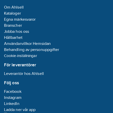
medel-glykol och
Bis(α,α-
Om Ahlsell
liknande vätskor.
dimethylbenzyl)
Kataloger
peroxide
Egna märkesvaror
Produkterna är
Utförande:
Branscher
bedömda av
Hålsåg 30-31
Jobba hos oss
Sundahus och
Hylsa 15
Hållbarhet
Byggvarubedömningen.
REACH
Användarvillkor Hemsidan
Artikelnummer:
1650440
Informationsplikt:
Behandling av personuppgifter
Lev.
Ja
GSTFCR11/4-3/4
Cookie-inställningar
artikelnr:
Ean
För leverantörer
7333123077028
artikelnr:
Leverantör hos Ahlsell
Ersätter
19045807
artikelnr:
Följ oss
Materialklass
PJB610
Facebook
Instagram
LinkedIn
Ladda ner vår app