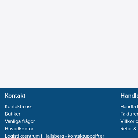
Kontakt
Handla
Kontakta oss
Handla 
Butiker
Fakturer
Vanliga frågor
Villkor 
Huvudkontor
Retur &
Logistikcentrum i Hallsberg - kontaktuppgifter