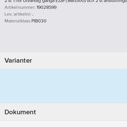
2 st T-rör Utvändig gänga Ezze (1885300) och 2 st anslutning
Artikelnummer:
19028599
Lev. artikelnr:
.
Materialklass
PIB030
Varianter
Dokument