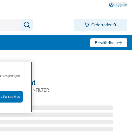
Logga in
Orderrader:
0
Beställ direkt
ra navigeringen
ts, Aquarent
UARENT VATTENFILTER
 alla cookies