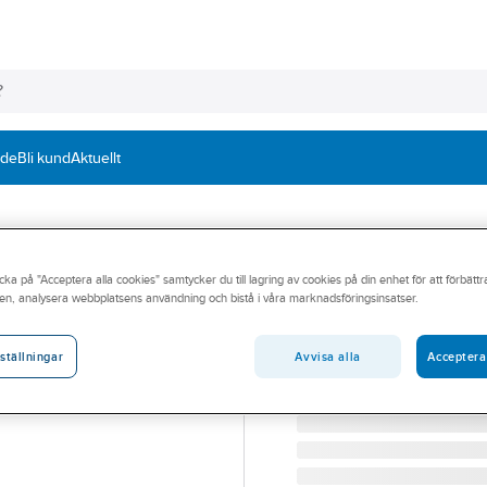
nde
Bli kund
Aktuellt
AQUARENT
cka på "Acceptera alla cookies" samtycker du till lagring av cookies på din enhet för att förbätt
Bypass Ventilsa
en, analysera webbplatsens användning och bistå i våra marknadsföringsinsatser.
BYPASS-VENTILSATS AQ
Artikelnummer:
19028599
Avvisa alla
Acceptera
ställningar
Lev. artikelnr:
.