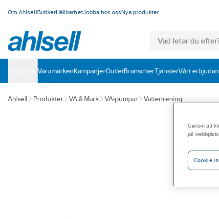
Om Ahlsell
Butiker
Hållbarhet
Jobba hos oss
Nya produkter
Produkter
Varumärken
Kampanjer
Outlet
Branscher
Tjänster
Vårt erbjuda
Ahlsell
Produkter
VA & Mark
VA-pumpar
Vattenrening
Genom att kli
på webbplats
Cookie-in