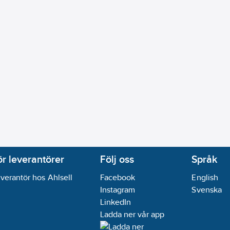
ör leverantörer
Följ oss
Språk
verantör hos Ahlsell
Facebook
English
Instagram
Svenska
LinkedIn
Ladda ner vår app