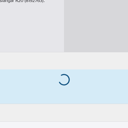
sslangar R20 (8192763).