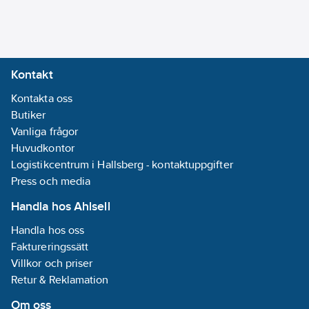
0.6
kW
Frekvens:
50 Hz
Typ av
Kontakt
drivenhet:
Kontakta oss
Elektrisk
Butiker
Vanliga frågor
Kapslingsklass
Huvudkontor
(IP):
IP44
Logistikcentrum i Hallsberg - kontaktuppgifter
Material
Press och media
impeller/pumphjul:
Övrigt
Handla hos Ahlsell
Material
Handla hos oss
pumphus:
Faktureringssätt
Gjutjärn
Villkor och priser
Retur & Reklamation
Materialkvalitet
impeller/pumphjul:
Om oss