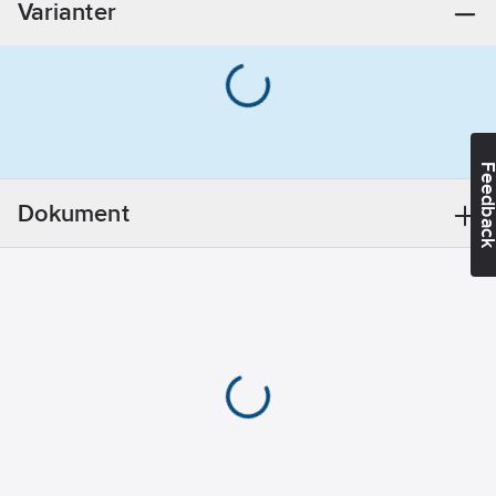
Varianter
Invändig gänga
G, cylindrisk
(ISO 228-1)
Anslutning
utloppssida:
Invändig gänga
Feedba
G, cylindrisk
(ISO 228-1)
Dokument
Anslutningsdimension
inloppssida:
DN
25
Anslutningsdimension
utloppssida:
DN
25
Antal faser:
1
Axeleffekt
per motor (P2):