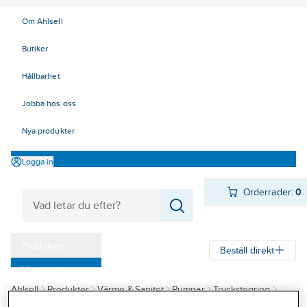
Om Ahlsell
Butiker
Hållbarhet
Jobba hos oss
Nya produkter
Logga in
Orderrader:
0
Produkter
Beställ direkt
Varumärken
Ahlsell
Produkter
Värme & Sanitet
Pumpar
Tryckstegring
Kampanjer
Tryckstegringspumpar