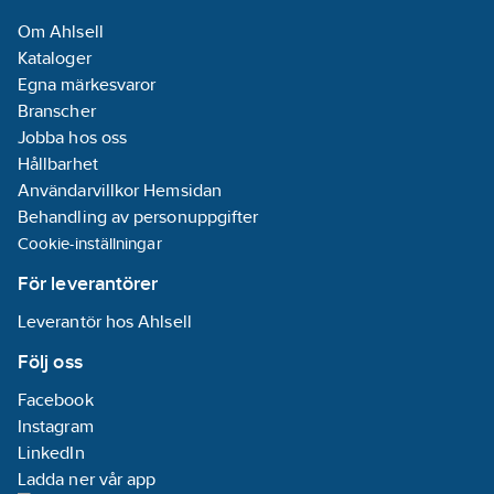
Övrigt
Om Ahlsell
Max.
Kataloger
arbetstryck:
8
Egna märkesvaror
bar
Branscher
Max.
Jobba hos oss
flödeskapacitet:
Hållbarhet
3.6
m³/h
Användarvillkor Hemsidan
Max. statisk
Behandling av personuppgifter
höjd:
47
m
Cookie-inställningar
Pumplängd:
395
mm
För leverantörer
Leverantör hos Ahlsell
Medietemperatur
(kontinuerlig):
Följ oss
0-35
°C
Facebook
Instagram
Märkspänning:
LinkedIn
1-230
V
Ladda ner vår app