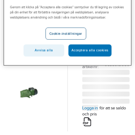
Outlet
Genom att klicka på "Acceptera alla cookies" samtycker du till lagring av cookies
på din enhet för att förbättra navigeringen på webbplatsen, analysera
BEULCO
Branscher
webbplatsens användning och bistå i våra marknadsföringsinsatser.
Jetpump
Tjänster
Gjutjärn, Beulco
Cookie-inställningar
JET 82M BEULCO
Vårt erbjudande
MONOBLOCK 0,6kW
Bli kund
Avvisa alla
Acceptera alla cookies
1-FAS BA 38013
Artikelnummer:
5950650
Aktuellt
Lev.
0638013000
artikelnr:
Logga in
för att se saldo
och pris