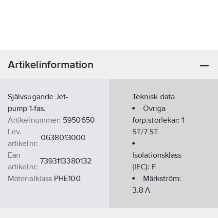
Artikelinformation
Självsugande Jet-
Teknisk data
pump 1-fas.
Övriga
Artikelnummer:
5950650
förp.storlekar:
1
Lev.
ST/7 ST
0638013000
artikelnr:
Ean
Isolationsklass
7393113380132
artikelnr:
(IEC):
F
Materialklass
PHE100
Märkström:
3.8
A
Anslutning
inloppssida: