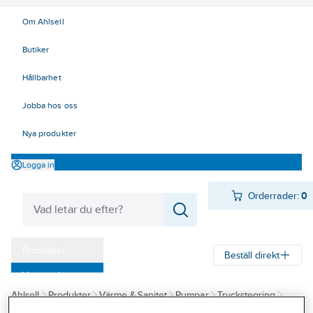
Om Ahlsell
Butiker
Hållbarhet
Jobba hos oss
Nya produkter
Logga in
Orderrader:
0
Produkter
Beställ direkt
Varumärken
Ahlsell
Produkter
Värme & Sanitet
Pumpar
Tryckstegring
Kampanjer
Tryckstegringspumpar