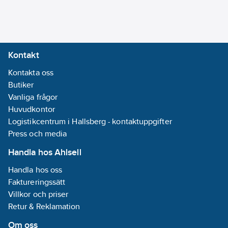
Rp, cylindrisk
(ISO 7-1 / EN
10226-1)
Kontakt
Anslutningsdimension
Kontakta oss
inloppssida:
1"
Butiker
(25)
Vanliga frågor
Huvudkontor
Anslutningsdimension
Logistikcentrum i Hallsberg - kontaktuppgifter
utloppssida:
1"
Press och media
(25)
Axeleffekt
Handla hos Ahlsell
per motor (P2):
Handla hos oss
800
kW
Faktureringssätt
Villkor och priser
Materialkvalitet
Retur & Reklamation
pumphus:
Syrafast stål
Om oss