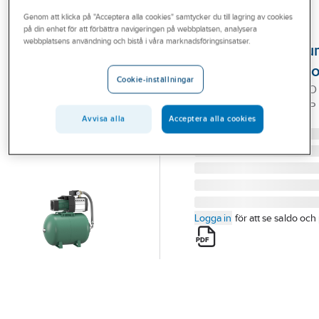
Outlet
Genom att klicka på "Acceptera alla cookies" samtycker du till lagring av cookies
på din enhet för att förbättra navigeringen på webbplatsen, analysera
WILO
Branscher
webbplatsens användning och bistå i våra marknadsföringsinsatser.
Tryckstegringsp
Tjänster
HiMulti 3H50, Wil
Cookie-inställningar
HIMULTI3H50-45P WILO
Vårt erbjudande
TRYCKSTEGRINGSPUMP
Bli kund
Avvisa alla
Acceptera alla cookies
Artikelnummer:
5931154
Aktuellt
Logga in
för att se saldo och 