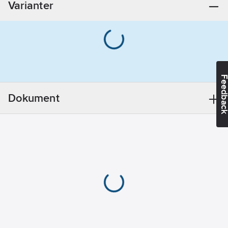
Varianter
Kapslingsklass
(IP):
Övrigt
Frekvens:
50 Hz
Material
Feedba
pumphus:
Rostfritt stål
Dokument
Materialkvalitet
impeller/pumphjul:
Syrafast stål
316L (1.4404)
Material
impeller/pumphjul:
Rostfritt stål
Anslutning
inloppssida:
Invändig gänga