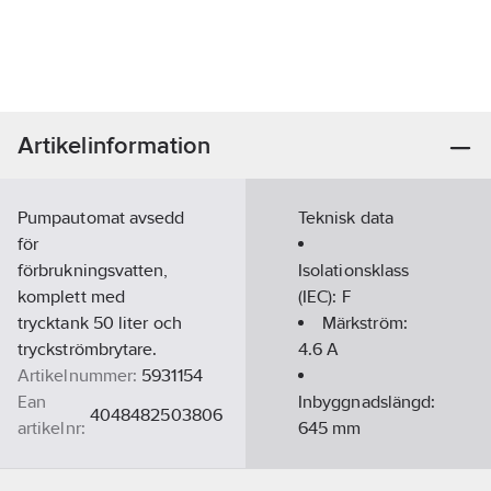
Artikelinformation
Pumpautomat avsedd
Teknisk data
för
förbrukningsvatten,
Isolationsklass
komplett med
(IEC):
F
trycktank 50 liter och
Märkström:
tryckströmbrytare.
4.6
A
Artikelnummer:
5931154
Ean
Inbyggnadslängd:
4048482503806
artikelnr:
645
mm
Materialklass
PHF130
Pumphöjd:
645
mm