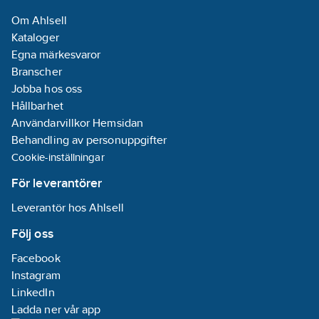
316L (1.4404)
Om Ahlsell
Kataloger
Medietemperatur
Egna märkesvaror
(kontinuerlig):
Branscher
0-40
°C
Jobba hos oss
Hållbarhet
Märkspänning:
Användarvillkor Hemsidan
220-240
V
Behandling av personuppgifter
Tryckklass
Cookie-inställningar
fläns
(flänsborrning)
För leverantörer
inloppssida:
PN
Leverantör hos Ahlsell
10
REACH -
Följ oss
Innehåller
Facebook
kandidatämnen:
Instagram
Bly
LinkedIn
REACH
Ladda ner vår app
Datum:
2021-10-